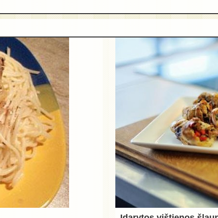
Įdarytos vištienos šlau