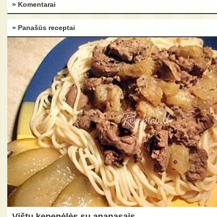
» Komentarai
» Panašūs receptai
Vištų kepenėlės su ananasais