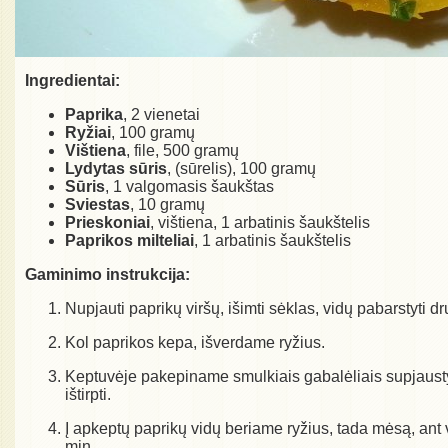
Ingredientai:
Paprika
, 2 vienetai
Ryžiai
, 100 gramų
Vištiena
, file, 500 gramų
Lydytas sūris
, (sūrelis), 100 gramų
Sūris
, 1 valgomasis šaukštas
Sviestas
, 10 gramų
Prieskoniai
, vištiena, 1 arbatinis šaukštelis
Paprikos milteliai
, 1 arbatinis šaukštelis
Gaminimo instrukcija:
Nupjauti paprikų viršų, išimti sėklas, vidų pabarstyti dru
Kol paprikos kepa, išverdame ryžius.
Keptuvėje pakepiname smulkiais gabalėliais supjaustytą
ištirpti.
Į apkeptų paprikų vidų beriame ryžius, tada mėsą, an
min.