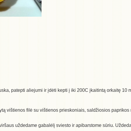
ska, patepti aliejumi ir įdėti kepti į iki 200C įkaitintą orkaitę 10 
 vištienos filė su vištienos prieskoniais, saldžiosios paprikos m
t viršaus uždedame gabalėlį sviesto ir apibarstome sūriu. Užde