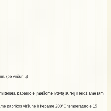
min. (be viršūnių)
ilteliais, pabaigoje įmaišome lydytą sūrelį ir leidžiame jam
dame paprikos viršūnę ir kepame 200°C temperatūroje 15