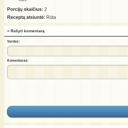
Porcijų skaičius:
2
Receptą atsiuntė:
Rūta
» Rašyti komentarą
Vardas:
Komentaras: