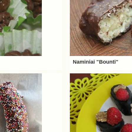
Naminiai "Bounti"