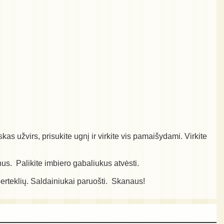
s užvirs, prisukite ugnį ir virkite vis pamaišydami. Virkite
anus. Palikite imbiero gabaliukus atvėsti.
 perteklių. Saldainiukai paruošti. Skanaus!