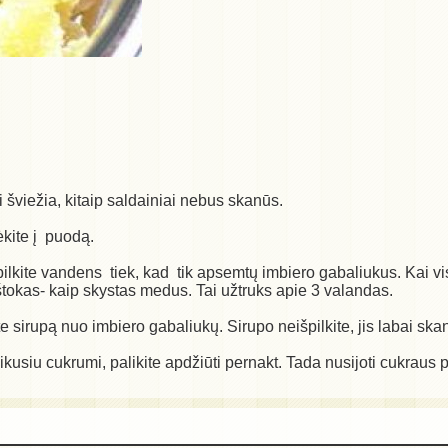
ai šviežia, kitaip saldainiai nebus skanūs.
ėkite į puodą.
lkite vandens tiek, kad tik apsemtų imbiero gabaliukus. Kai viska
irštokas- kaip skystas medus. Tai užtruks apie 3 valandas.
kite sirupą nuo imbiero gabaliukų. Sirupo neišpilkite, jis labai sk
likusiu cukrumi, palikite apdžiūti pernakt. Tada nusijoti cukraus