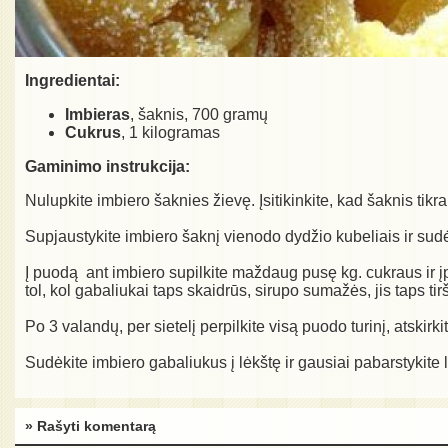
Ingredientai:
Imbieras
, šaknis, 700 gramų
Cukrus
, 1 kilogramas
Gaminimo instrukcija:
Nulupkite imbiero šaknies žievę. Įsitikinkite, kad šaknis tikr
Supjaustykite imbiero šaknį vienodo dydžio kubeliais ir sud
Į puodą ant imbiero supilkite maždaug pusę kg. cukraus ir įpi
tol, kol gabaliukai taps skaidrūs, sirupo sumažės, jis taps t
Po 3 valandų, per sietelį perpilkite visą puodo turinį, atskir
Sudėkite imbiero gabaliukus į lėkštę ir gausiai pabarstykite 
» Rašyti komentarą