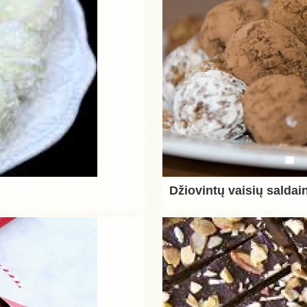
Džiovintų vaisių saldain