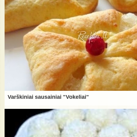
Varškiniai sausainiai "Vokeliai"