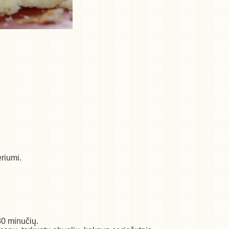
riumi.
 30 minučių.