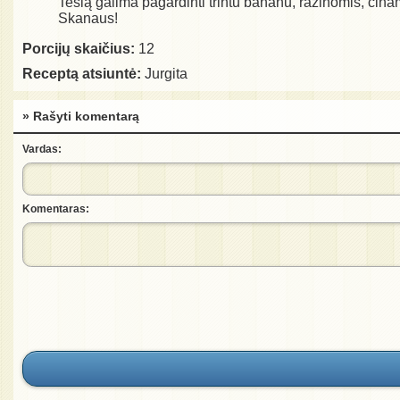
Tešlą galima pagardinti trintu bananu, razinomis, cina
Skanaus!
Porcijų skaičius:
12
Receptą atsiuntė:
Jurgita
» Rašyti komentarą
Vardas:
Komentaras: