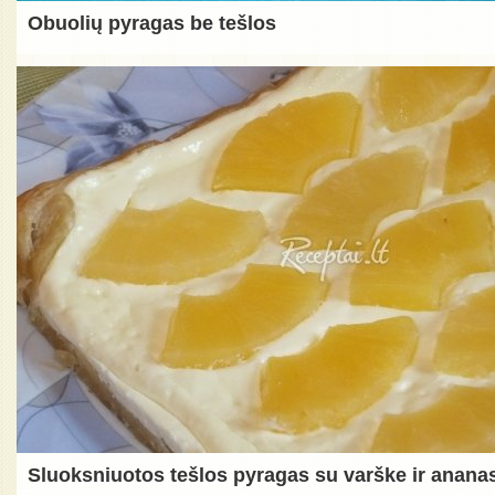
Obuolių pyragas be tešlos
Sluoksniuotos tešlos pyragas su varške ir anana