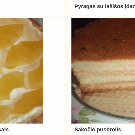
Pyragas su lašišos įda
sais
Šakočio pusbrolis