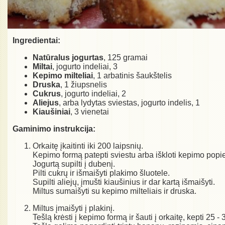
Ingredientai:
Natūralus jogurtas
, 125 gramai
Miltai
, jogurto indeliai, 3
Kepimo milteliai
, 1 arbatinis šaukštelis
Druska
, 1 žiupsnelis
Cukrus
, jogurto indeliai, 2
Aliejus
, arba lydytas sviestas, jogurto indelis, 1
Kiaušiniai
, 3 vienetai
Gaminimo instrukcija:
Orkaitę įkaitinti iki 200 laipsnių.
Kepimo formą patepti sviestu arba iškloti kepimo popie
Jogurtą supilti į dubenį.
Pilti cukrų ir išmaišyti plakimo šluotele.
Supilti aliejų, įmušti kiaušinius ir dar kartą išmaišyti.
Miltus sumaišyti su kepimo milteliais ir druska.
Miltus įmaišyti į plakinį.
Tešlą krėsti į kepimo formą ir šauti į orkaitę, kepti 25 -