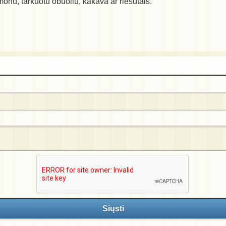
monu, tarkuotu obuoliu, kakava ar riešutais.
Siųsti