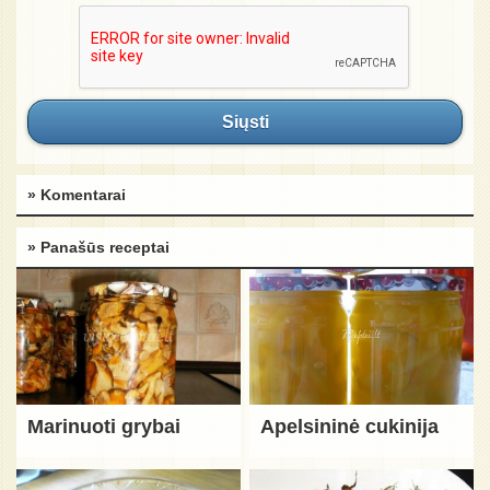
Siųsti
» Komentarai
» Panašūs receptai
Marinuoti grybai
Apelsininė cukinija