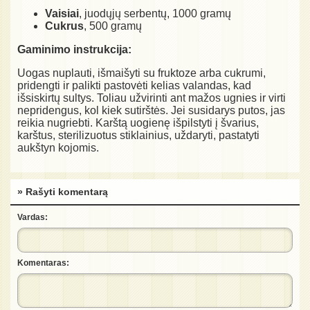
Vaisiai
, juodųjų serbentų, 1000 gramų
Cukrus
, 500 gramų
Gaminimo instrukcija:
Uogas nuplauti, išmaišyti su fruktoze arba cukrumi,
pridengti ir palikti pastovėti kelias valandas, kad
išsiskirtų sultys. Toliau užvirinti ant mažos ugnies ir virti
nepridengus, kol kiek sutirštės. Jei susidarys putos, jas
reikia nugriebti. Karštą uogienę išpilstyti į švarius,
karštus, sterilizuotus stiklainius, uždaryti, pastatyti
aukštyn kojomis.
» Rašyti komentarą
Vardas:
Komentaras: