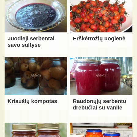
Juodieji serbentai
Erškėtrožių uogienė
savo sultyse
Kriaušių kompotas
Raudonųjų serbentų
drebučiai su vanile