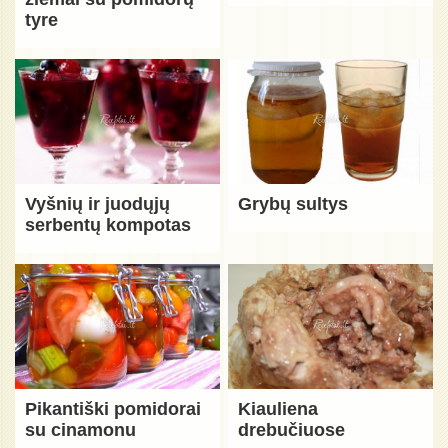
tyre
Vyšnių ir juodųjų
Grybų sultys
serbentų kompotas
Pikantiški pomidorai
Kiauliena
su cinamonu
drebučiuose