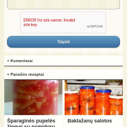
Siųsti
» Komentarai
» Panašūs receptai
Šparaginės pupelės
Baklažanų salotos
žiemai su pomidorų