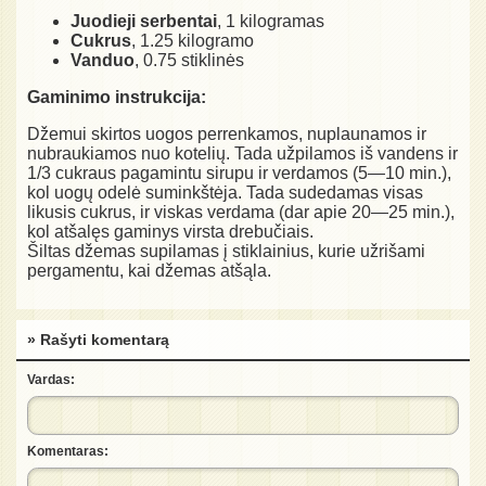
Juodieji serbentai
, 1 kilogramas
Cukrus
, 1.25 kilogramo
Vanduo
, 0.75 stiklinės
Gaminimo instrukcija:
Džemui skirtos uogos perrenkamos, nuplaunamos ir
nubraukiamos nuo kotelių. Tada užpilamos iš vandens ir
1/3 cukraus pagamintu sirupu ir verdamos (5—10 min.),
kol uogų odelė suminkštėja. Tada sudedamas visas
likusis cukrus, ir viskas verdama (dar apie 20—25 min.),
kol atšalęs gaminys virsta drebučiais.
Šiltas džemas supilamas į stiklainius, kurie užrišami
pergamentu, kai džemas atšąla.
» Rašyti komentarą
Vardas:
Komentaras: