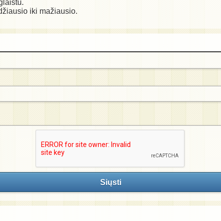
laistu.
žiausio iki mažiausio.
Siųsti