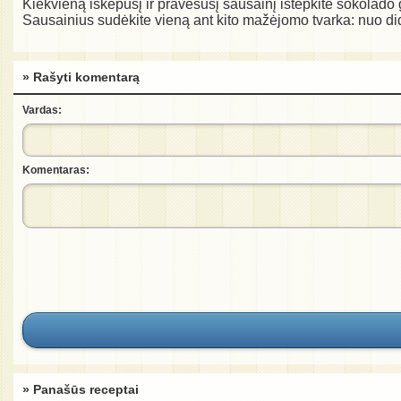
Kiekvieną iškepusį ir pravėsusį sausainį ištepkite šokolado g
Sausainius sudėkite vieną ant kito mažėjomo tvarka: nuo did
» Rašyti komentarą
Vardas:
Komentaras:
» Panašūs receptai