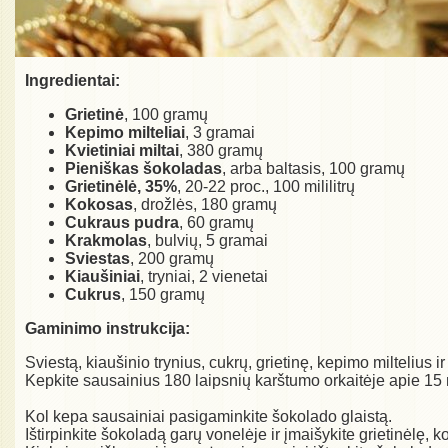
Ingredientai:
Grietinė
, 100 gramų
Kepimo milteliai
, 3 gramai
Kvietiniai miltai
, 380 gramų
Pieniškas šokoladas
, arba baltasis, 100 gramų
Grietinėlė, 35%
, 20-22 proc., 100 mililitrų
Kokosas
, drožlės, 180 gramų
Cukraus pudra
, 60 gramų
Krakmolas
, bulvių, 5 gramai
Sviestas
, 200 gramų
Kiaušiniai
, tryniai, 2 vienetai
Cukrus
, 150 gramų
Gaminimo instrukcija:
Sviestą, kiaušinio trynius, cukrų, grietinę, kepimo miltelius i
Kepkite sausainius 180 laipsnių karštumo orkaitėje apie 15
Kol kepa sausainiai pasigaminkite šokolado glaistą.
Ištirpinkite šokoladą garų vonelėje ir įmaišykite grietinėlę,