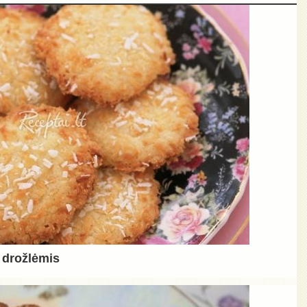
 drožlėmis