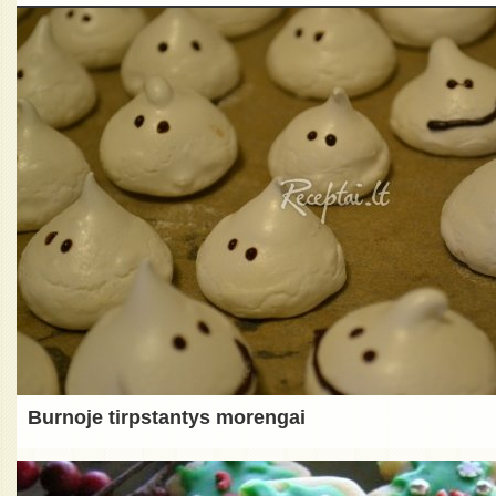
Burnoje tirpstantys morengai