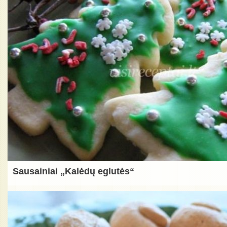
Sausainiai „Kalėdų eglutės“