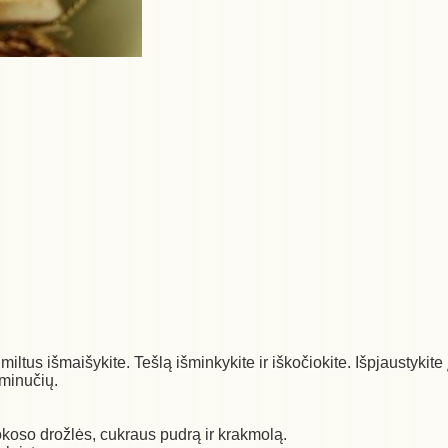
r miltus išmaišykite. Tešlą išminkykite ir iškočiokite. Išpjaustykit
 minučių.
 kokoso drožlės, cukraus pudrą ir krakmolą.