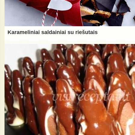
Karameliniai saldainiai su riešutais