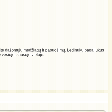
idėkite dažomųjų medžiagų ir papuošimų. Ledinukų pagaliukus
e vėsioje, sausoje vietoje.