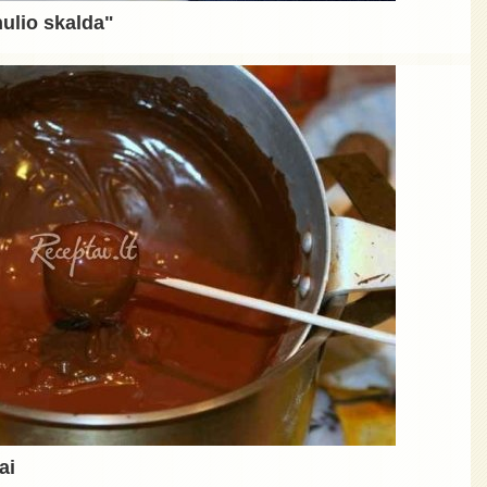
nulio skalda"
ai