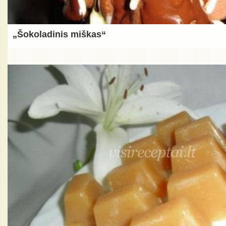
„Šokoladinis miškas“