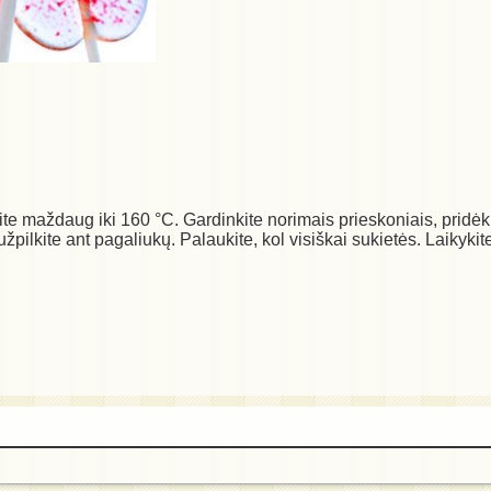
nkite maždaug iki 160 °C. Gardinkite norimais prieskoniais, pr
užpilkite ant pagaliukų. Palaukite, kol visiškai sukietės. Laikykit