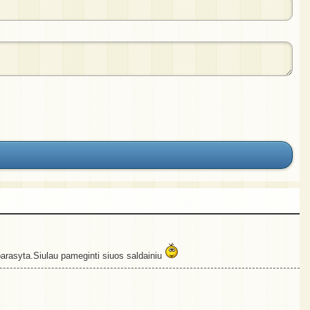
 parasyta.Siulau pameginti siuos saldainiu