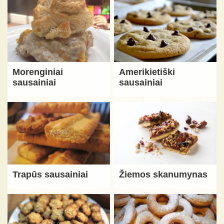
Morenginiai
Amerikietiški
sausainiai
sausainiai
Trapūs sausainiai
Žiemos skanumynas