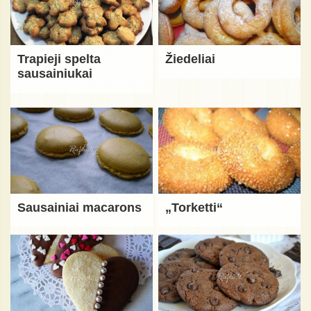
Trapieji spelta
Žiedeliai
sausainiukai
Sausainiai macarons
„Torketti“