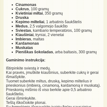
Cinamonas
Cukrus
, 100 gramų
Kvietiniai miltai
, 350 gramų
Druska
Kepimo milteliai
, 1 arbatinis šaukštelis
Medus
, 2.5 valgomojo šaukšto
Sviestas
, kambario temperatūros, 100 gramų
Kiaušiniai
, tryniai, 2 vienetai
Imbieras
, maltas
Kardamonas
Muskatas
Pieniškas šokoladas
, arba baltasis, 300 gramų
Gaminimo instrukcija:
Ištirpinkite sviestą ir medų.
Kai pravės, įmuškite kiaušinius, suberkite cukrų ir gerai
išmaišykite.
Tuomet suberkite miltus, druską, kepimo miltelius ir
prieskonius (imbierą, cinamoną, kardamoną ir muskatą).
Prieskonių mišinio iš viso berkite apie 0,5 arbatinio
šaukštelio.
Gerai išminkykite.
Tešlą iškočiokite plonai.
Su formelėmis išspauskite įvairių figūrų sausainius.