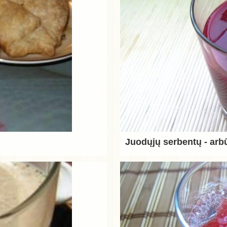
Juodųjų serbentų - arb