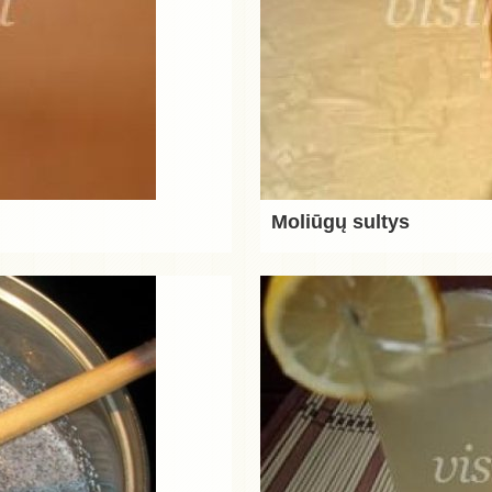
Moliūgų sultys