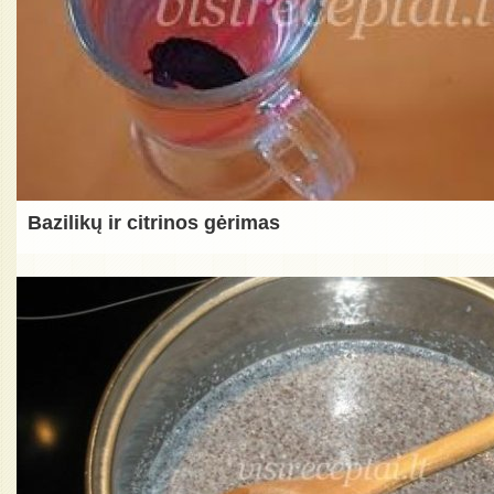
Bazilikų ir citrinos gėrimas