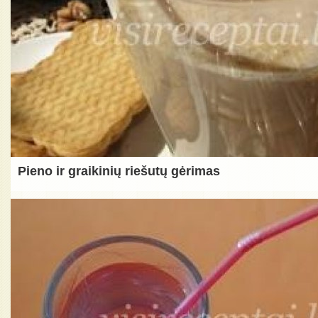
Pieno ir graikinių riešutų gėrimas