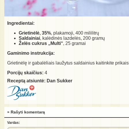
Ingredientai:
Grietinėlė, 35%
, plakamoji, 400 mililitrų
Saldainiai
, kalėdinės lazdelės, 200 gramų
Želės cukrus „Multi“
, 25 gramai
Gaminimo instrukcija:
Grietinėlę ir gabalėliais laužytus saldainius kaitinkite prikais
Porcijų skaičius:
4
Receptą atsiuntė:
Dan Sukker
» Rašyti komentarą
Vardas: