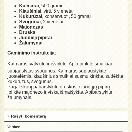
Kalmarai
, 500 gramų
Kiaušiniai
, virti, 5 vienetai
Kukurūzai
, konservuoti, 50 gramų
Svogūnai
, 2 vienetai
Majonezas
Druska
Juodieji pipirai
Žalumynai
Gaminimo instrukcija:
Kalmarus ivalykite ir išvirkite. Apkepinkite smulkiai
supjaustytus svogunus. Kalmarus supjaustykite
juostelėmis, kiaušinius smulkiai susmulkinkite, sudėkite
kukurūzus, svogūnus.
Pagal skonį pabarstykite druskos ir juodųjų pipirų.
Įpilkite majonezo ir viską išmaišykite. Apibarstykite
žalumynais.
» Rašyti komentarą
Vardas: