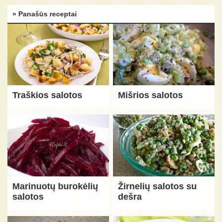
» Panašūs receptai
Traškios salotos
Mišrios salotos
Marinuotų burokėlių
Žirnelių salotos su
salotos
dešra