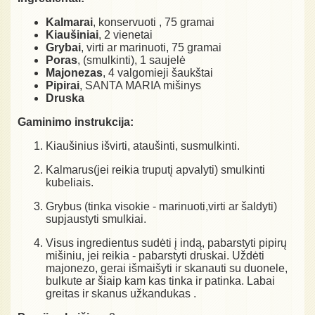
Kalmarai
, konservuoti , 75 gramai
Kiaušiniai
, 2 vienetai
Grybai
, virti ar marinuoti, 75 gramai
Poras
, (smulkinti), 1 saujelė
Majonezas
, 4 valgomieji šaukštai
Pipirai
, SANTA MARIA mišinys
Druska
Gaminimo instrukcija:
Kiaušinius išvirti, ataušinti, susmulkinti.
Kalmarus(jei reikia truputį apvalyti) smulkinti
kubeliais.
Grybus (tinka visokie - marinuoti,virti ar šaldyti)
supjaustyti smulkiai.
Visus ingredientus sudėti į indą, pabarstyti pipirų
mišiniu, jei reikia - pabarstyti druskai. Uždėti
majonezo, gerai išmaišyti ir skanauti su duonele,
bulkute ar šiaip kam kas tinka ir patinka. Labai
greitas ir skanus užkandukas .