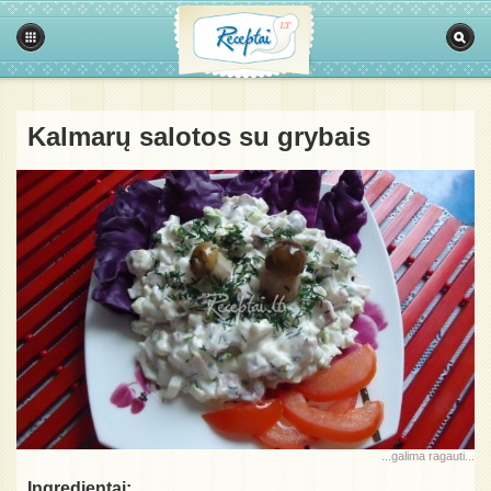
Kalmarų salotos su grybais
...galima ragauti...
Ingredientai: