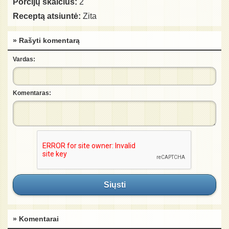
Porcijų skaičius:
2
Receptą atsiuntė:
Zita
» Rašyti komentarą
Vardas:
Komentaras:
Siųsti
» Komentarai