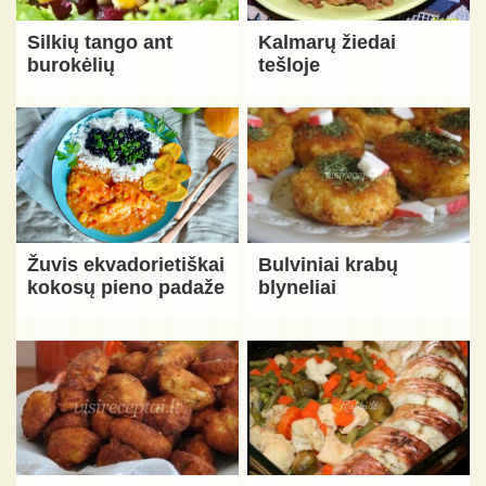
Silkių tango ant
Kalmarų žiedai
burokėlių
tešloje
Žuvis ekvadorietiškai
Bulviniai krabų
kokosų pieno padaže
blyneliai