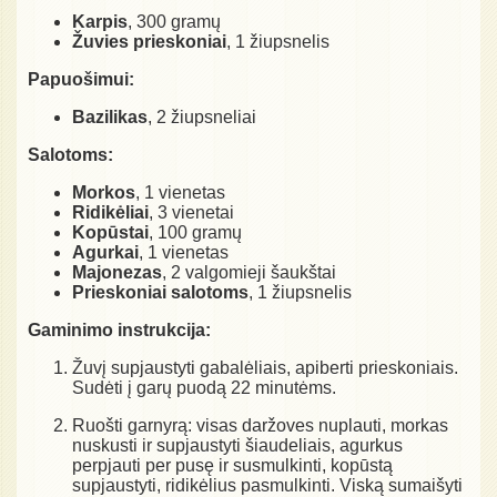
Karpis
, 300 gramų
Žuvies prieskoniai
, 1 žiupsnelis
Papuošimui:
Bazilikas
, 2 žiupsneliai
Salotoms:
Morkos
, 1 vienetas
Ridikėliai
, 3 vienetai
Kopūstai
, 100 gramų
Agurkai
, 1 vienetas
Majonezas
, 2 valgomieji šaukštai
Prieskoniai salotoms
, 1 žiupsnelis
Gaminimo instrukcija:
Žuvį supjaustyti gabalėliais, apiberti prieskoniais.
Sudėti į garų puodą 22 minutėms.
Ruošti garnyrą: visas daržoves nuplauti, morkas
nuskusti ir supjaustyti šiaudeliais, agurkus
perpjauti per pusę ir susmulkinti, kopūstą
supjaustyti, ridikėlius pasmulkinti. Viską sumaišyti