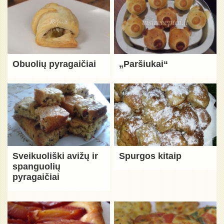
Obuolių pyragaičiai
„Paršiukai“
Sveikuoliški avižų ir
Spurgos kitaip
spanguolių
pyragaičiai