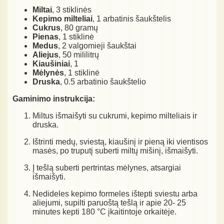
Miltai
, 3 stiklinės
Kepimo milteliai
, 1 arbatinis šaukštelis
Cukrus
, 80 gramų
Pienas
, 1 stiklinė
Medus
, 2 valgomieji šaukštai
Aliejus
, 50 mililitrų
Kiaušiniai
, 1
Mėlynės
, 1 stiklinė
Druska
, 0.5 arbatinio šaukštelio
Gaminimo instrukcija:
Miltus išmaišyti su cukrumi, kepimo milteliais ir
druska.
Ištrinti medų, sviestą, kiaušinį ir pieną iki vientisos
masės, po truputį suberti miltų mišinį, išmaišyti.
Į tešlą suberti pertrintas mėlynes, atsargiai
išmaišyti.
Nedideles kepimo formeles ištepti sviestu arba
aliejumi, supilti paruoštą tešlą ir apie 20- 25
minutes kepti 180 °C įkaitintoje orkaitėje.