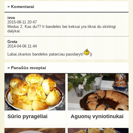
» Komentarai
ieva
2015-08-11 20:47
Medus 2. Kas du?? Ir bandelės bei keksai yra tikrai du skirtingi
dalykai.
Greta
2014-04-06 11:44
Labai,skanios bandeles patarciau pasidaryti!
))
» Panašūs receptai
Sūrio pyragėliai
Aguonų vyniotinukai