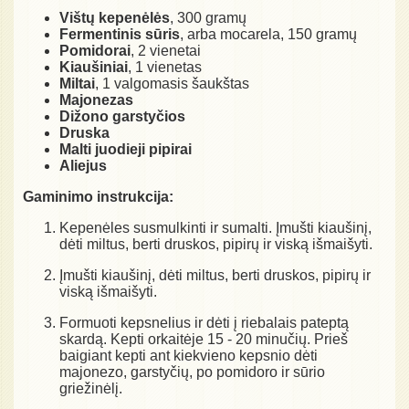
Vištų kepenėlės
, 300 gramų
Fermentinis sūris
, arba mocarela, 150 gramų
Pomidorai
, 2 vienetai
Kiaušiniai
, 1 vienetas
Miltai
, 1 valgomasis šaukštas
Majonezas
Dižono garstyčios
Druska
Malti juodieji pipirai
Aliejus
Gaminimo instrukcija:
Kepenėles susmulkinti ir sumalti. Įmušti kiaušinį,
dėti miltus, berti druskos, pipirų ir viską išmaišyti.
Įmušti kiaušinį, dėti miltus, berti druskos, pipirų ir
viską išmaišyti.
Formuoti kepsnelius ir dėti į riebalais pateptą
skardą. Kepti orkaitėje 15 - 20 minučių. Prieš
baigiant kepti ant kiekvieno kepsnio dėti
majonezo, garstyčių, po pomidoro ir sūrio
griežinėlį.