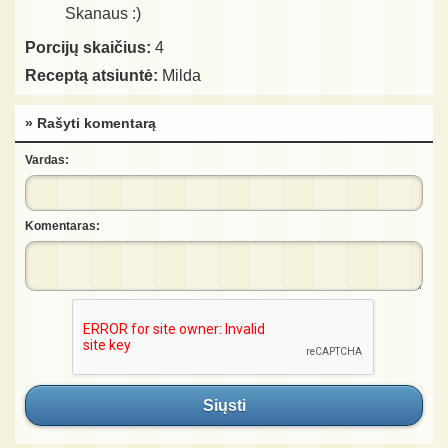
Skanaus :)
Porcijų skaičius:
4
Receptą atsiuntė:
Milda
» Rašyti komentarą
Vardas:
Komentaras:
Siųsti