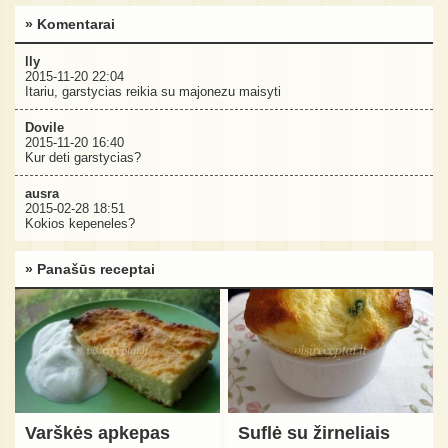
» Komentarai
lly
2015-11-20 22:04
Itariu, garstycias reikia su majonezu maisyti
Dovile
2015-11-20 16:40
Kur deti garstycias?
ausra
2015-02-28 18:51
Kokios kepeneles?
» Panašūs receptai
Varškės apkepas
Suflė su žirneliais