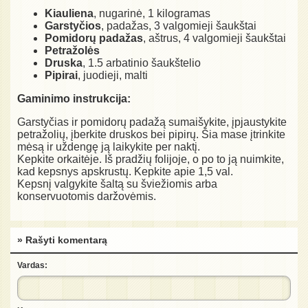
Kiauliena
, nugarinė, 1 kilogramas
Garstyčios
, padažas, 3 valgomieji šaukštai
Pomidorų padažas
, aštrus, 4 valgomieji šaukštai
Petražolės
Druska
, 1.5 arbatinio šaukštelio
Pipirai
, juodieji, malti
Gaminimo instrukcija:
Garstyčias ir pomidorų padažą sumaišykite, įpjaustykite
petražolių, įberkite druskos bei pipirų. Šia mase įtrinkite
mėsą ir uždengę ją laikykite per naktį.
Kepkite orkaitėje. Iš pradžių folijoje, o po to ją nuimkite,
kad kepsnys apskrustų. Kepkite apie 1,5 val.
Kepsnį valgykite šaltą su šviežiomis arba
konservuotomis daržovėmis.
» Rašyti komentarą
Vardas: