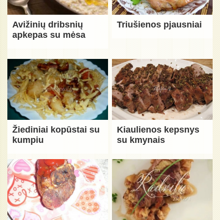
Avižinių dribsnių
Triušienos pjausniai
apkepas su mėsa
Žiediniai kopūstai su
Kiaulienos kepsnys
kumpiu
su kmynais