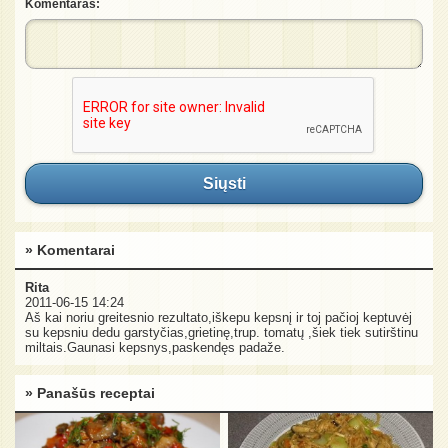
Komentaras:
Siųsti
» Komentarai
Rita
2011-06-15 14:24
Aš kai noriu greitesnio rezultato,iškepu kepsnį ir toj pačioj keptuvėj
su kepsniu dedu garstyčias,grietinę,trup. tomatų ,šiek tiek sutirštinu
miltais.Gaunasi kepsnys,paskendęs padaže.
» Panašūs receptai