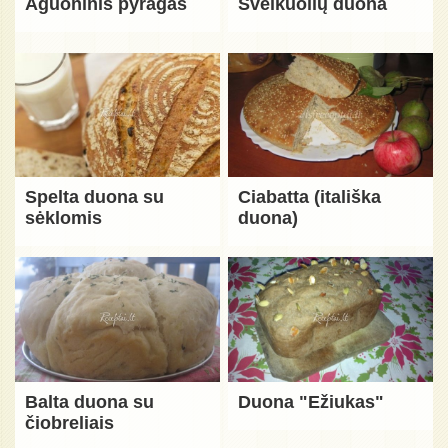
Aguoninis pyragas
Sveikuolių duona
Spelta duona su
Ciabatta (itališka
sėklomis
duona)
Balta duona su
Duona "Ežiukas"
čiobreliais