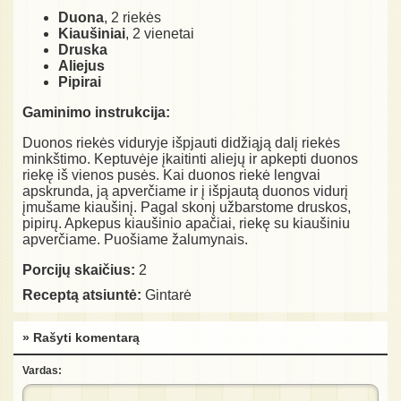
Duona
, 2 riekės
Kiaušiniai
, 2 vienetai
Druska
Aliejus
Pipirai
Gaminimo instrukcija:
Duonos riekės viduryje išpjauti didžiąją dalį riekės
minkštimo. Keptuvėje įkaitinti aliejų ir apkepti duonos
riekę iš vienos pusės. Kai duonos riekė lengvai
apskrunda, ją apverčiame ir į išpjautą duonos vidurį
įmušame kiaušinį. Pagal skonį užbarstome druskos,
pipirų. Apkepus kiaušinio apačiai, riekę su kiaušiniu
apverčiame. Puošiame žalumynais.
Porcijų skaičius:
2
Receptą atsiuntė:
Gintarė
» Rašyti komentarą
Vardas: