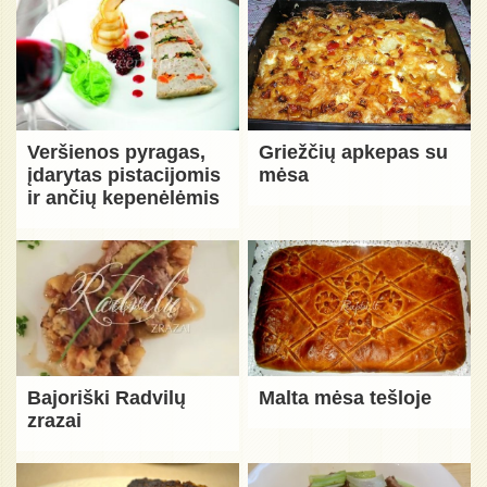
Veršienos pyragas,
Griežčių apkepas su
įdarytas pistacijomis
mėsa
ir ančių kepenėlėmis
Bajoriški Radvilų
Malta mėsa tešloje
zrazai