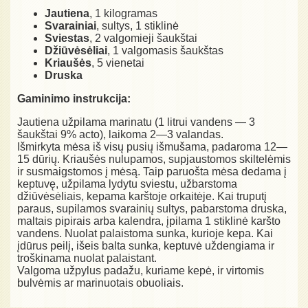
Jautiena
, 1 kilogramas
Svarainiai
, sultys, 1 stiklinė
Sviestas
, 2 valgomieji šaukštai
Džiūvėsėliai
, 1 valgomasis šaukštas
Kriaušės
, 5 vienetai
Druska
Gaminimo instrukcija:
Jautiena užpilama marinatu (1 litrui vandens — 3
šaukštai 9% acto), laikoma 2—3 valandas.
Išmirkyta mėsa iš visų pusių išmušama, padaroma 12—
15 dūrių. Kriaušės nulupamos, supjaustomos skiltelėmis
ir susmaigstomos į mėsą. Taip paruošta mėsa dedama į
keptuvę, užpilama lydytu sviestu, užbarstoma
džiūvėsėliais, kepama karštoje orkaitėje. Kai truputį
paraus, supilamos svarainių sultys, pabarstoma druska,
maltais pipirais arba kalendra, įpilama 1 stiklinė karšto
vandens. Nuolat palaistoma sunka, kurioje kepa. Kai
įdūrus peilį, išeis balta sunka, keptuvė uždengiama ir
troškinama nuolat palaistant.
Valgoma užpylus padažu, kuriame kepė, ir virtomis
bulvėmis ar marinuotais obuoliais.