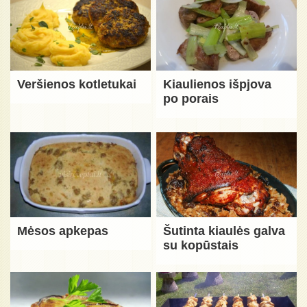
Veršienos kotletukai
Kiaulienos išpjova
po porais
Mėsos apkepas
Šutinta kiaulės galva
su kopūstais