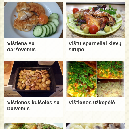
Vištiena su
Vištų sparneliai klevų
daržovėmis
sirupe
Vištienos kulšelės su
Vištienos užkepėlė
bulvėmis