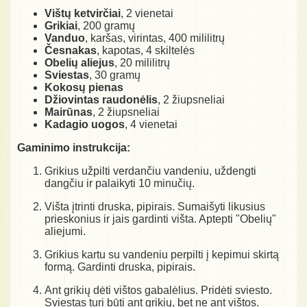
Vištų ketvirčiai
, 2 vienetai
Grikiai
, 200 gramų
Vanduo
, karšas, virintas, 400 mililitrų
Česnakas
, kapotas, 4 skiltelės
Obelių aliejus
, 20 mililitrų
Sviestas
, 30 gramų
Kokosų pienas
Džiovintas raudonėlis
, 2 žiupsneliai
Mairūnas
, 2 žiupsneliai
Kadagio uogos
, 4 vienetai
Gaminimo instrukcija:
Grikius užpilti verdančiu vandeniu, uždengti
dangčiu ir palaikyti 10 minučių.
Višta įtrinti druska, pipirais. Sumaišyti likusius
prieskonius ir jais gardinti višta. Aptepti "Obelių"
aliejumi.
Grikius kartu su vandeniu perpilti į kepimui skirtą
formą. Gardinti druska, pipirais.
Ant grikių dėti vištos gabalėlius. Pridėti sviesto.
Sviestas turi būti ant grikių, bet ne ant vištos.