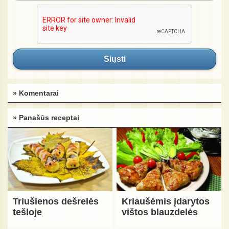
Siųsti
» Komentarai
» Panašūs receptai
Triušienos dešrelės
Kriaušėmis įdarytos
tešloje
vištos blauzdelės