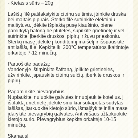
- Kietasis sūris – 20g
Lašišų filė pašlakstykite citrinų sultimis, įtrinkite druska
bei maltais pipirais. Sterko filė sutrinkite elektriniu
maišytuvu, įdėkite išplaktą pusę kiaušinio, piene
pamirkytą batoną be plutelės, supilkite grietinėlę ir vėl
sutrinkite. Įberkite druskos, pipirų ir žuvų prieskonių.
Sterkų masę įdėkite į konditerinį maišelį ir išspauskite
ant lašišų filė. Kepkite iki 200°C temperatūros įkaitintoje
orkaitėje 7-12 minučių.
Paruoškite padažą:
Vandenyje ištirpinkite šafraną, įpilkite grietinėlės,
užvirinkite, įspauskite citrinų sulčių, įberkite druskos ir
pipirų.
Pagaminkite pievagrybius:
Nuplaukite, nulupkite galvutes ir nupjaukite kotelius. Į
išplaktą grietinėlę įdėkite smulkiai sukapotas sūdytas
lašišas, įtarkuokite kietojo sūrio, išmaišykite ir šia mase
įdarykite pievagrybių galvutes. Ant viršaus užtarkuokite
kietojo sūrio. Pievagrybius kepkite orkaitėje 10-15
minučių.
Skanaus!