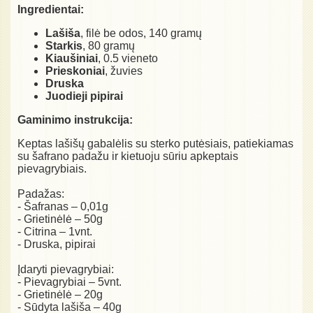
Ingredientai:
Lašiša
, filė be odos, 140 gramų
Starkis
, 80 gramų
Kiaušiniai
, 0.5 vieneto
Prieskoniai
, žuvies
Druska
Juodieji pipirai
Gaminimo instrukcija:
Keptas lašišų gabalėlis su sterko putėsiais, patiekiamas
su šafrano padažu ir kietuoju sūriu apkeptais
pievagrybiais.
Padažas:
- Šafranas – 0,01g
- Grietinėlė – 50g
- Citrina – 1vnt.
- Druska, pipirai
Įdaryti pievagrybiai:
- Pievagrybiai – 5vnt.
- Grietinėlė – 20g
- Sūdyta lašiša – 40g