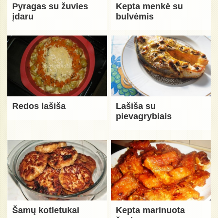
Pyragas su žuvies
Kepta menkė su
įdaru
bulvėmis
Redos lašiša
Lašiša su
pievagrybiais
Šamų kotletukai
Kepta marinuota