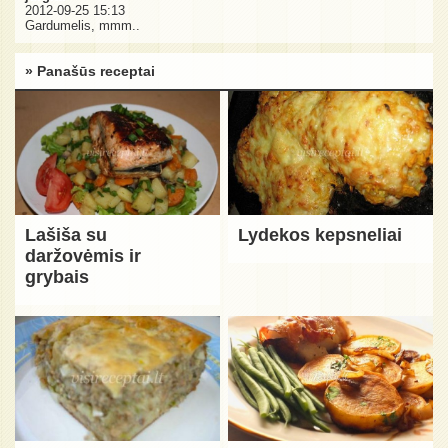
2012-09-25 15:13
Gardumelis, mmm..
» Panašūs receptai
Lašiša su
Lydekos kepsneliai
daržovėmis ir
grybais