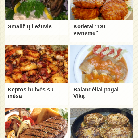
Smaližių liežuvis
Kotletai "Du
viename"
Keptos bulvės su
Balandėliai pagal
mėsa
Viką