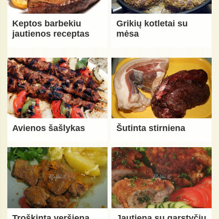
Keptos barbekiu
Grikių kotletai su
jautienos receptas
mėsa
Avienos šašlykas
Šutinta stirniena
Troškinta veršiena
Jautiena su garstyčių