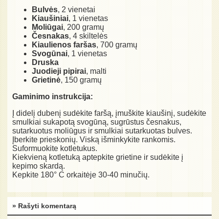
Bulvės
, 2 vienetai
Kiaušiniai
, 1 vienetas
Moliūgai
, 200 gramų
Česnakas
, 4 skiltelės
Kiaulienos faršas
, 700 gramų
Svogūnai
, 1 vienetas
Druska
Juodieji pipirai
, malti
Grietinė
, 150 gramų
Gaminimo instrukcija:
Į didelį dubenį sudėkite faršą, įmuškite kiaušinį, sudėkite
smulkiai sukapotą svogūną, sugrūstus česnakus,
sutarkuotus moliūgus ir smulkiai sutarkuotas bulves.
Įberkite prieskonių. Viską išminkykite rankomis.
Suformuokite kotletukus.
Kiekvieną kotletuką aptepkite grietine ir sudėkite į
kepimo skardą.
Kepkite 180° C orkaitėje 30-40 minučių.
» Rašyti komentarą