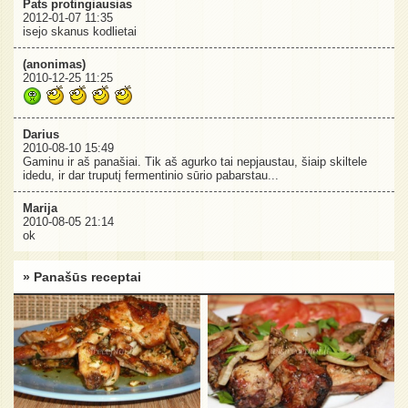
Pats protingiausias
2012-01-07 11:35
isejo skanus kodlietai
(anonimas)
2010-12-25 11:25
Darius
2010-08-10 15:49
Gaminu ir aš panašiai. Tik aš agurko tai nepjaustau, šiaip skiltele
idedu, ir dar truputį fermentinio sūrio pabarstau...
Marija
2010-08-05 21:14
ok
» Panašūs receptai