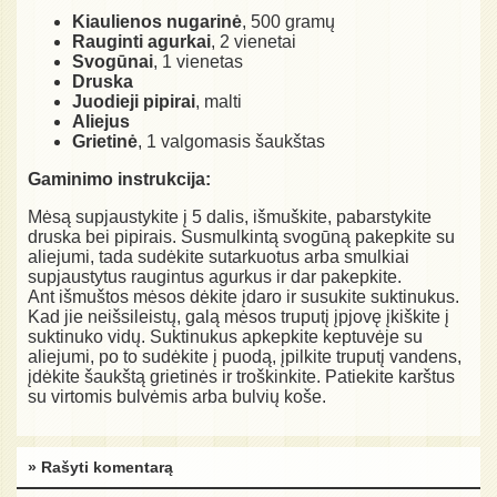
Kiaulienos nugarinė
, 500 gramų
Rauginti agurkai
, 2 vienetai
Svogūnai
, 1 vienetas
Druska
Juodieji pipirai
, malti
Aliejus
Grietinė
, 1 valgomasis šaukštas
Gaminimo instrukcija:
Mėsą supjaustykite į 5 dalis, išmuškite, pabarstykite
druska bei pipirais. Susmulkintą svogūną pakepkite su
aliejumi, tada sudėkite sutarkuotus arba smulkiai
supjaustytus raugintus agurkus ir dar pakepkite.
Ant išmuštos mėsos dėkite įdaro ir susukite suktinukus.
Kad jie neišsileistų, galą mėsos truputį įpjovę įkiškite į
suktinuko vidų. Suktinukus apkepkite keptuvėje su
aliejumi, po to sudėkite į puodą, įpilkite truputį vandens,
įdėkite šaukštą grietinės ir troškinkite. Patiekite karštus
su virtomis bulvėmis arba bulvių koše.
» Rašyti komentarą