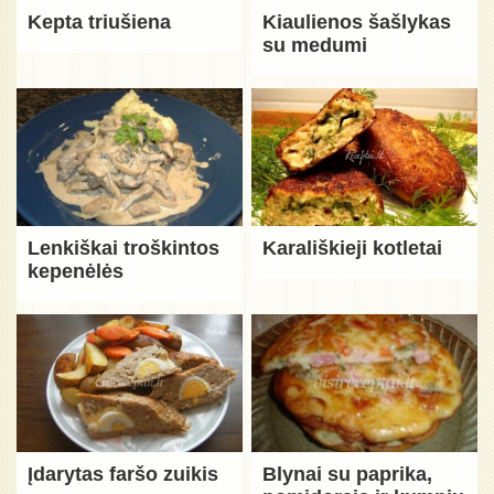
Kepta triušiena
Kiaulienos šašlykas
su medumi
Lenkiškai troškintos
Karališkieji kotletai
kepenėlės
Įdarytas faršo zuikis
Blynai su paprika,