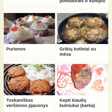
pomidorais ir kumpiu
Purienos
Grikių kotletai su
mėsa
Toskaniškas
Kepti kiaulių
veršienos pjausnys
kulniukai (karka)