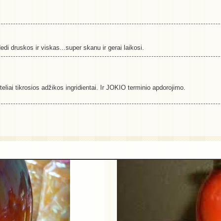
dedi druskos ir viskas...super skanu ir gerai laikosi.
teliai tikrosios adžikos ingridientai. Ir JOKIO terminio apdorojimo.