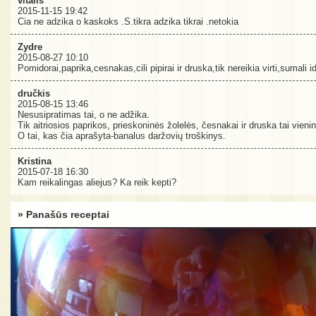
vitalis
2015-11-15 19:42
Cia ne adzika o kaskoks .S.tikra adzika tikrai .netokia
Zydre
2015-08-27 10:10
Pomidorai,paprika,cesnakas,cili pipirai ir druska,tik nereikia virti,sumali i
dručkis
2015-08-15 13:46
Nesusipratimas tai, o ne adžika.
Tik aitriosios paprikos, prieskoninės žolelės, česnakai ir druska tai vienin
O tai, kas čia aprašyta-banalus daržovių troškinys.
Kristina
2015-07-18 16:30
Kam reikalingas aliejus? Ka reik kepti?
» Panašūs receptai