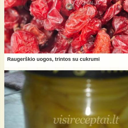
Raugerškio uogos, trintos su cukrumi