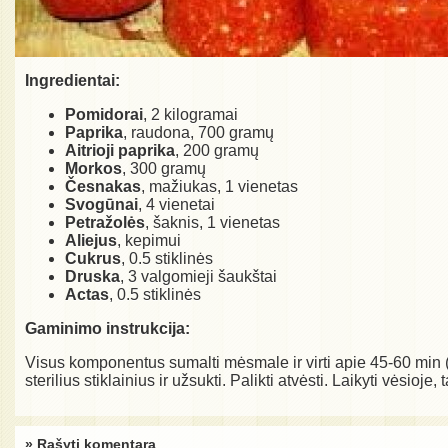
Ingredientai:
Pomidorai
, 2 kilogramai
Paprika
, raudona, 700 gramų
Aitrioji paprika
, 200 gramų
Morkos
, 300 gramų
Česnakas
, mažiukas, 1 vienetas
Svogūnai
, 4 vienetai
Petražolės
, šaknis, 1 vienetas
Aliejus
, kepimui
Cukrus
, 0.5 stiklinės
Druska
, 3 valgomieji šaukštai
Actas
, 0.5 stiklinės
Gaminimo instrukcija:
Visus komponentus sumalti mėsmale ir virti apie 45-60 min (ko
sterilius stiklainius ir užsukti. Palikti atvėsti. Laikyti vėsioje,
» Rašyti komentarą