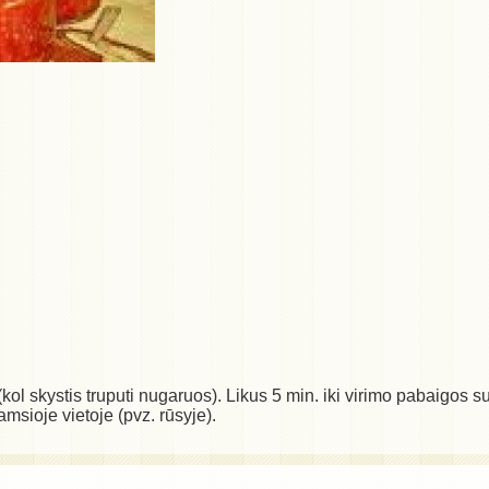
l skystis truputi nugaruos). Likus 5 min. iki virimo pabaigos supi
 tamsioje vietoje (pvz. rūsyje).