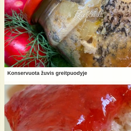
Konservuota žuvis greitpuodyje