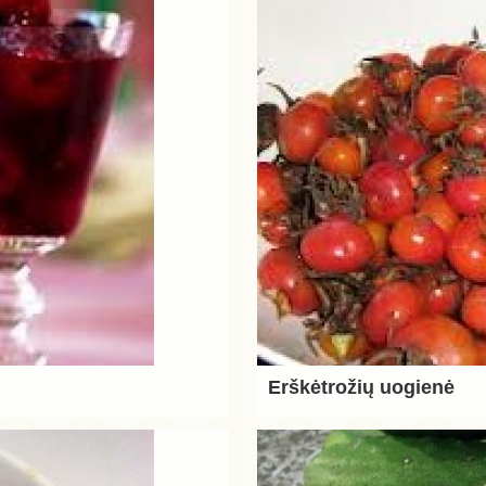
Erškėtrožių uogienė