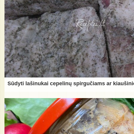
Sūdyti lašinukai cepelinų spirgučiams ar kiaušini