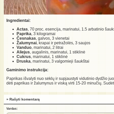
Ingredientai:
Actas
, 70 proc. esencija, marinatui, 1.5 arbatinio šauk
Paprika
, 3 kilogramai
Česnakas
, galvos, 3 vienetai
Žalumynai
, krapai ir petražolės, 3 saujos
Vanduo
, marinatui, 2 litrai
Aliejus
, augalinis, marinatui, 1 stiklinė
Cukrus
, marinatui, 1 stiklinė
Druska
, marinatui, 3 valgomieji šaukštai
Gaminimo instrukcija:
Paprikas išvalyti nuo sėklų ir supjaustyti vidutinio dydžio ju
dėti paprikas ir žalumynus ir viską virti 15-20 minučių. Sudėti 
» Rašyti komentarą
Vardas: