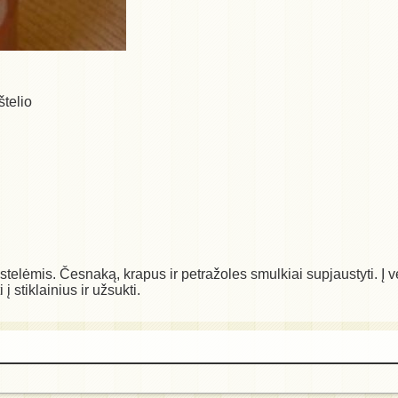
štelio
ostelėmis. Česnaką, krapus ir petražoles smulkiai supjaustyti. Į 
į stiklainius ir užsukti.