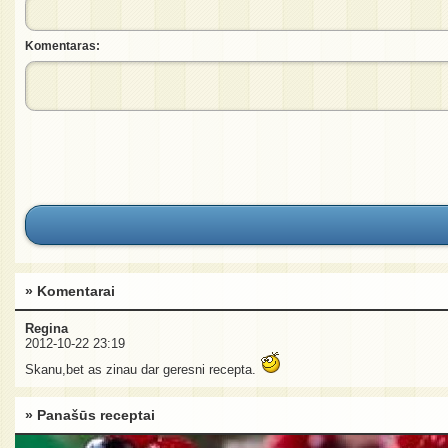
Komentaras:
» Komentarai
Regina
2012-10-22 23:19
Skanu,bet as zinau dar geresni recepta.
» Panašūs receptai