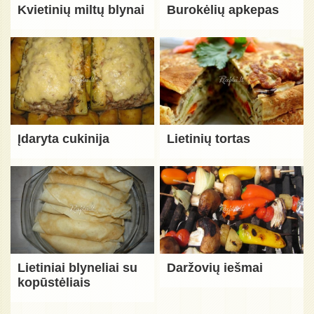
Kvietinių miltų blynai
Burokėlių apkepas
Įdaryta cukinija
Lietinių tortas
Lietiniai blyneliai su
Daržovių iešmai
kopūstėliais