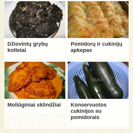
Džiovintų grybų
Pomidorų ir cukinijų
kotletai
apkepas
Moliūginiai sklindžiai
Konservuotos
cukinijos su
pomidorais