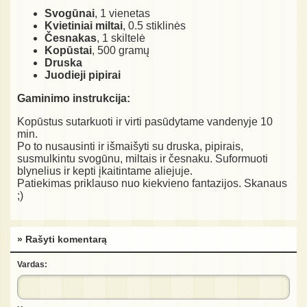
Svogūnai
, 1 vienetas
Kvietiniai miltai
, 0.5 stiklinės
Česnakas
, 1 skiltelė
Kopūstai
, 500 gramų
Druska
Juodieji pipirai
Gaminimo instrukcija:
Kopūstus sutarkuoti ir virti pasūdytame vandenyje 10
min.
Po to nusausinti ir išmaišyti su druska, pipirais,
susmulkintu svogūnu, miltais ir česnaku. Suformuoti
blynelius ir kepti įkaitintame aliejuje.
Patiekimas priklauso nuo kiekvieno fantazijos. Skanaus
;)
» Rašyti komentarą
Vardas: