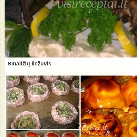
Smaližių liežuvis