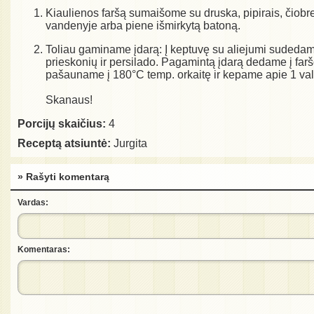
Kiaulienos faršą sumaišome su druska, pipirais, čio
vandenyje arba piene išmirkytą batoną.
Toliau gaminame įdarą: Į keptuvę su aliejumi sudeda
prieskonių ir persilado. Pagamintą įdarą dedame į farš
pašauname į 180°C temp. orkaitę ir kepame apie 1 val
Skanaus!
Porcijų skaičius:
4
Receptą atsiuntė:
Jurgita
» Rašyti komentarą
Vardas:
Komentaras: