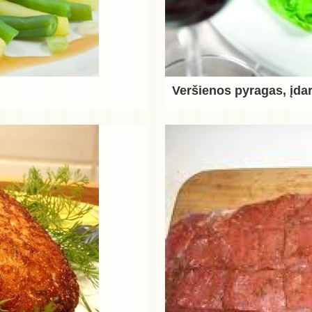
Veršienos pyragas, įdar