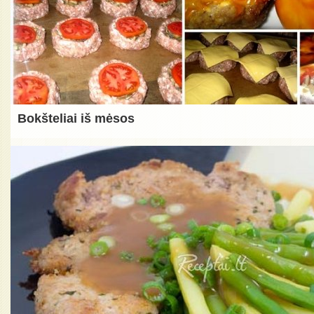
Bokšteliai iš mėsos