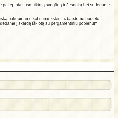
ėje pakepintą susmulkintą svogūną ir česnaką bei sudedame
 viską pakepiname kol suminkštės, užbarstome buršeto
s dedame į skardą išklotą su pergamentiniu popieriumi,