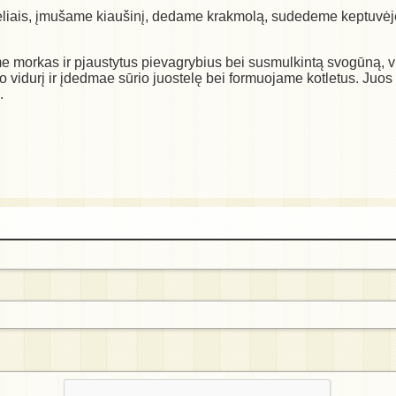
breliais, įmušame kiaušinį, dedame krakmolą, sudedeme keptuv
me morkas ir pjaustytus pievagrybius bei susmulkintą svogūną,
o vidurį ir įdedmae sūrio juostelę bei formuojame kotletus. Juo
.