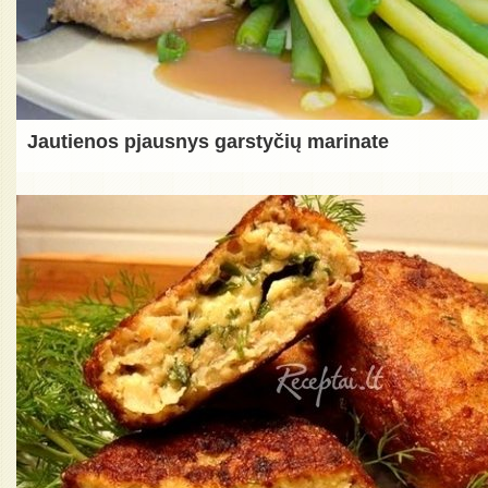
Jautienos pjausnys garstyčių marinate