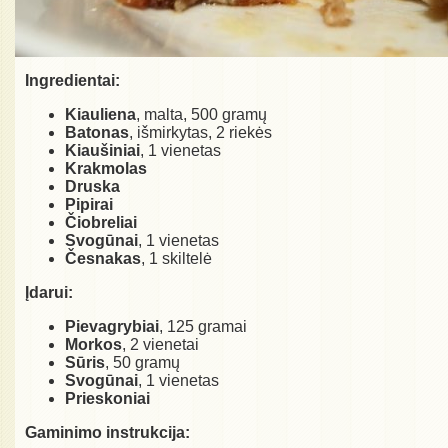
Ingredientai:
Kiauliena
, malta, 500 gramų
Batonas
, išmirkytas, 2 riekės
Kiaušiniai
, 1 vienetas
Krakmolas
Druska
Pipirai
Čiobreliai
Svogūnai
, 1 vienetas
Česnakas
, 1 skiltelė
Įdarui:
Pievagrybiai
, 125 gramai
Morkos
, 2 vienetai
Sūris
, 50 gramų
Svogūnai
, 1 vienetas
Prieskoniai
Gaminimo instrukcija: