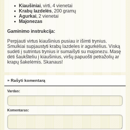
Kiaušiniai
, virti, 4 vienetai
Krabų lazdelės
, 200 gramų
Agurkai
, 2 vienetai
Majonezas
Gaminimo instrukcija:
Perpjauti virtus kiaušinius pusiau ir išimti trynius.
Smulkiai supjaustyti krabų lazdeles ir agurkėlius. Viską
sudėti į sutrintus trynius ir sumaišyti su majonezu. Masę
dėti šaukšteliu į kiaušinius, viršų papuošti petražolių ar
krapų šakelėmis. Skanaus!
» Rašyti komentarą
Vardas:
Komentaras: