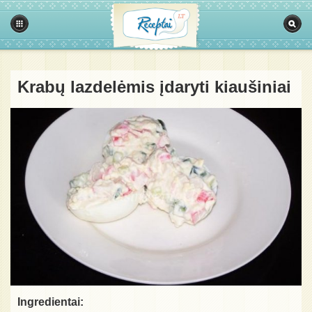
Krabų lazdelėmis įdaryti kiaušiniai
Ingredientai: