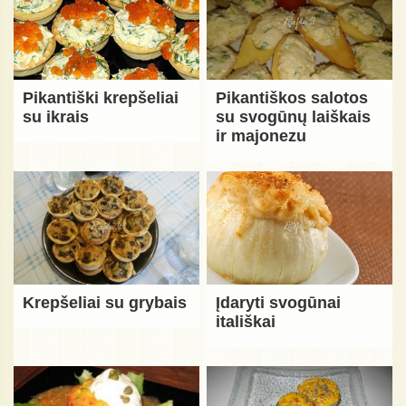
Pikantiški krepšeliai
Pikantiškos salotos
su ikrais
su svogūnų laiškais
ir majonezu
Krepšeliai su grybais
Įdaryti svogūnai
itališkai