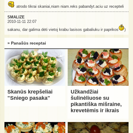
atrodo tikrai skaniai,niam niam.reks pabandyt.aciu uz recepteli
SMALIZE
2010-11-11 22:07
sakanu, dar galima dėti vietoj krabu lasisos gabaliuku ir paprikos
)
» Panašūs receptai
Skanūs krepšeliai
Užkandžiai
"Sniego pasaka"
šulinėliuose su
pikantiška mišraine,
krevetėmis ir ikrais