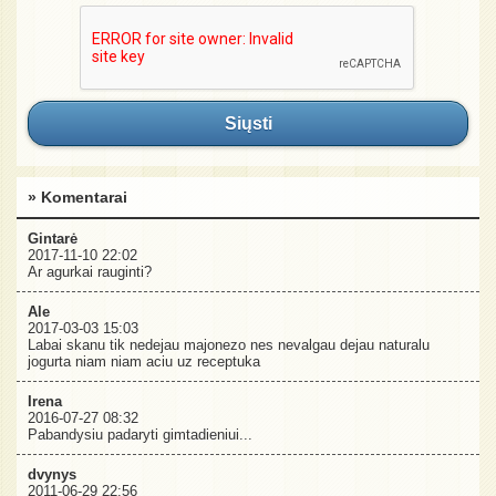
Siųsti
» Komentarai
Gintarė
2017-11-10 22:02
Ar agurkai rauginti?
Ale
2017-03-03 15:03
Labai skanu tik nedejau majonezo nes nevalgau dejau naturalu
jogurta niam niam aciu uz receptuka
Irena
2016-07-27 08:32
Pabandysiu padaryti gimtadieniui...
dvynys
2011-06-29 22:56