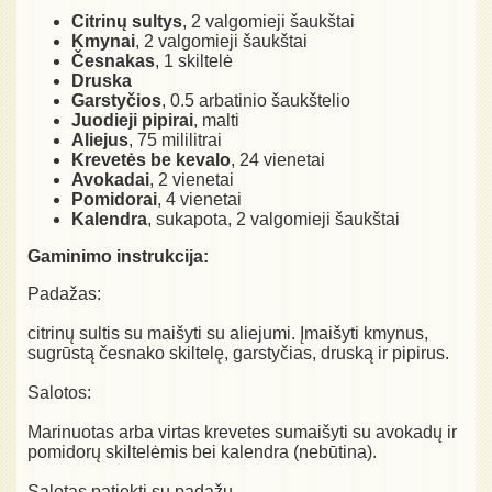
Citrinų sultys
, 2 valgomieji šaukštai
Kmynai
, 2 valgomieji šaukštai
Česnakas
, 1 skiltelė
Druska
Garstyčios
, 0.5 arbatinio šaukštelio
Juodieji pipirai
, malti
Aliejus
, 75 mililitrai
Krevetės be kevalo
, 24 vienetai
Avokadai
, 2 vienetai
Pomidorai
, 4 vienetai
Kalendra
, sukapota, 2 valgomieji šaukštai
Gaminimo instrukcija:
Padažas:
citrinų sultis su maišyti su aliejumi. Įmaišyti kmynus,
sugrūstą česnako skiltelę, garstyčias, druską ir pipirus.
Salotos:
Marinuotas arba virtas krevetes sumaišyti su avokadų ir
pomidorų skiltelėmis bei kalendra (nebūtina).
Salotas patiekti su padažu.