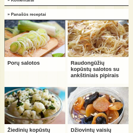
» Panašūs receptai
Porų salotos
Raudongūžių
kopūstų salotos su
ankštiniais pipirais
Žiedinių kopūstų
Džiovintų vaisių