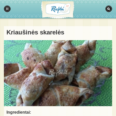
Kriaušinės skarelės
Ingredientai: