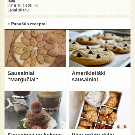
Ieva
2016-10-13 20:26
Labai skanu
» Panašūs receptai
Sausainiai
Amerikietiški
"Margučiai"
sausainiai
Sausainiai su kakava
Visų grūdo dalių