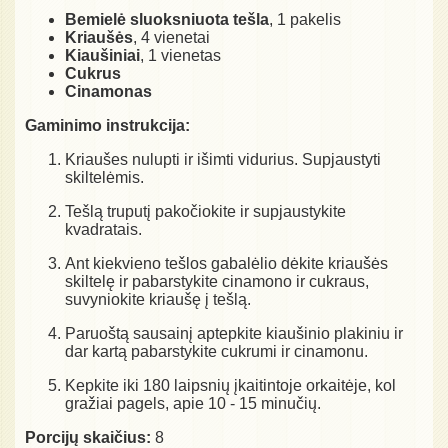
Bemielė sluoksniuota tešla
, 1 pakelis
Kriaušės
, 4 vienetai
Kiaušiniai
, 1 vienetas
Cukrus
Cinamonas
Gaminimo instrukcija:
Kriaušes nulupti ir išimti vidurius. Supjaustyti
skiltelėmis.
Tešlą truputį pakočiokite ir supjaustykite
kvadratais.
Ant kiekvieno tešlos gabalėlio dėkite kriaušės
skiltelę ir pabarstykite cinamono ir cukraus,
suvyniokite kriaušę į tešlą.
Paruoštą sausainį aptepkite kiaušinio plakiniu ir
dar kartą pabarstykite cukrumi ir cinamonu.
Kepkite iki 180 laipsnių įkaitintoje orkaitėje, kol
gražiai pagels, apie 10 - 15 minučių.
Porcijų skaičius:
8