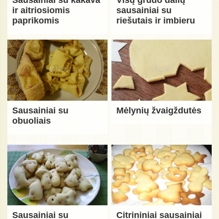
ir aitriosiomis
sausainiai su
paprikomis
riešutais ir imbieru
Sausainiai su
Mėlynių žvaigždutės
obuoliais
Sausainiai su
Citrininiai sausainiai