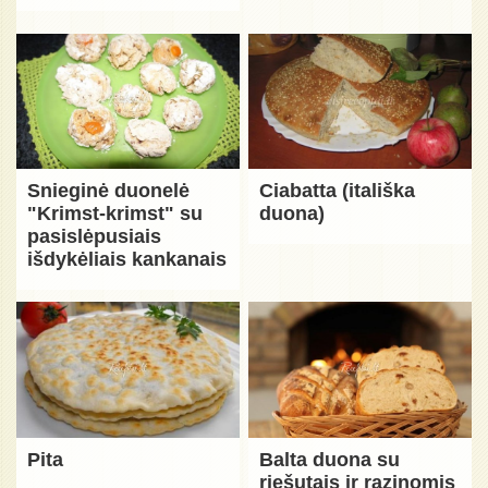
Snieginė duonelė
Ciabatta (itališka
"Krimst-krimst" su
duona)
pasislėpusiais
išdykėliais kankanais
Pita
Balta duona su
riešutais ir razinomis