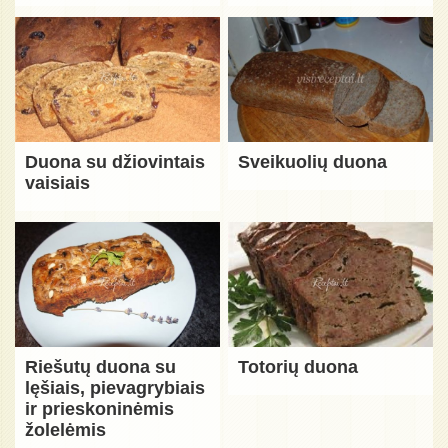
Duona su džiovintais
Sveikuolių duona
vaisiais
Riešutų duona su
Totorių duona
lęšiais, pievagrybiais
ir prieskoninėmis
žolelėmis