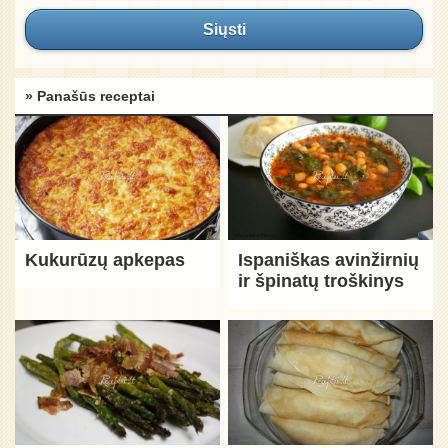
Siųsti
» Panašūs receptai
Kukurūzų apkepas
Ispaniškas avinžirnių
ir špinatų troškinys