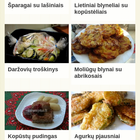
Šparagai su lašiniais
Lietiniai blyneliai su
kopūstėliais
Daržovių troškinys
Moliūgų blynai su
abrikosais
Kopūstų pudingas
Agurkų pjausniai