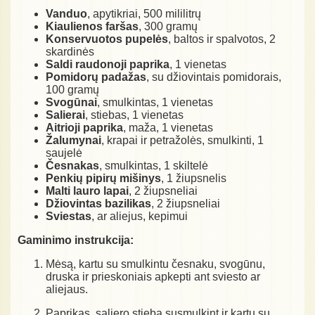
Vanduo
, apytikriai, 500 mililitrų
Kiaulienos faršas
, 300 gramų
Konservuotos pupelės
, baltos ir spalvotos, 2
skardinės
Saldi raudonoji paprika
, 1 vienetas
Pomidorų padažas
, su džiovintais pomidorais,
100 gramų
Svogūnai
, smulkintas, 1 vienetas
Salierai
, stiebas, 1 vienetas
Aitrioji paprika
, maža, 1 vienetas
Žalumynai
, krapai ir petražolės, smulkinti, 1
saujelė
Česnakas
, smulkintas, 1 skiltelė
Penkių pipirų mišinys
, 1 žiupsnelis
Malti lauro lapai
, 2 žiupsneliai
Džiovintas bazilikas
, 2 žiupsneliai
Sviestas
, ar aliejus, kepimui
Gaminimo instrukcija:
Mėsą, kartu su smulkintu česnaku, svogūnu,
druska ir prieskoniais apkepti ant sviesto ar
aliejaus.
Paprikas, saliero stiebą susmulkint ir kartu su