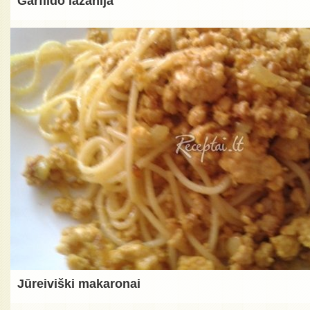
Garfildo lazanija
Jūreiviški makaronai