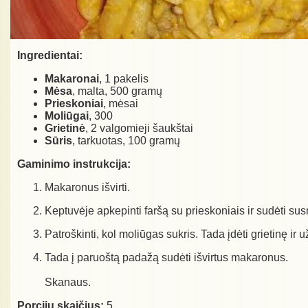
Ingredientai:
Makaronai
, 1 pakelis
Mėsa
, malta, 500 gramų
Prieskoniai
, mėsai
Moliūgai
, 300
Grietinė
, 2 valgomieji šaukštai
Sūris
, tarkuotas, 100 gramų
Gaminimo instrukcija:
Makaronus išvirti.
Keptuvėje apkepinti faršą su prieskoniais ir sudėti su
Patroškinti, kol moliūgas sukris. Tada įdėti grietinę ir u
Tada į paruoštą padažą sudėti išvirtus makaronus.
Skanaus.
Porcijų skaičius:
5