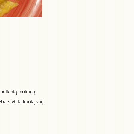
smulkintą moliūgą.
žbarstyti tarkuotą sūrį.