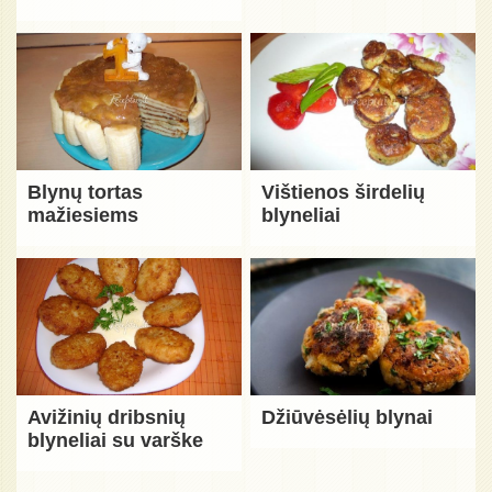
Blynų tortas
Vištienos širdelių
mažiesiems
blyneliai
Avižinių dribsnių
Džiūvėsėlių blynai
blyneliai su varške