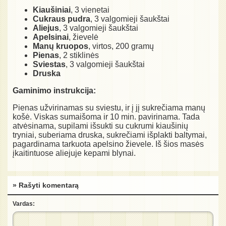
Kiaušiniai
, 3 vienetai
Cukraus pudra
, 3 valgomieji šaukštai
Aliejus
, 3 valgomieji šaukštai
Apelsinai
, žievelė
Manų kruopos
, virtos, 200 gramų
Pienas
, 2 stiklinės
Sviestas
, 3 valgomieji šaukštai
Druska
Gaminimo instrukcija:
Pienas užvirinamas su sviestu, ir į jį sukrečiama manų
košė. Viskas sumaišoma ir 10 min. pavirinama. Tada
atvėsinama, supilami išsukti su cukrumi kiaušinių
tryniai, suberiama druska, sukrečiami išplakti baltymai,
pagardinama tarkuota apelsino žievele. Iš šios masės
įkaitintuose aliejuje kepami blynai.
» Rašyti komentarą
Vardas: