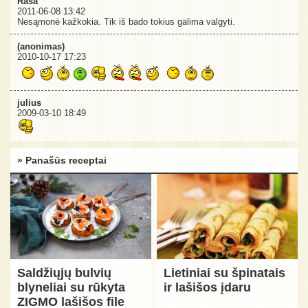
Rasa
2011-06-08 13:42
Nesąmonė kažkokia. Tik iš bado tokius galima valgyti.
(anonimas)
2010-10-17 17:23
julius
2009-03-10 18:49
» Panašūs receptai
Saldžiųjų bulvių
Lietiniai su špinatais
blyneliai su rūkyta
ir lašišos įdaru
ZIGMO lašišos file