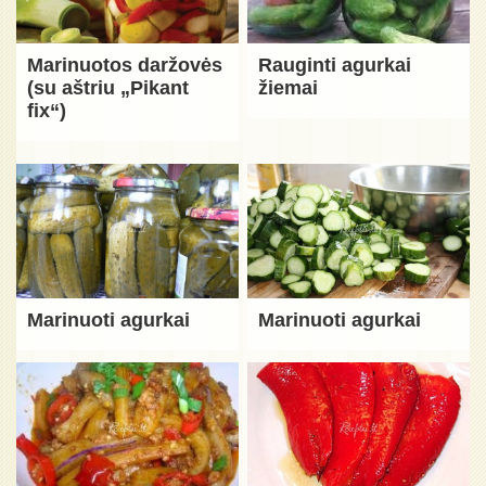
Marinuotos daržovės
Rauginti agurkai
(su aštriu „Pikant
žiemai
fix“)
Marinuoti agurkai
Marinuoti agurkai