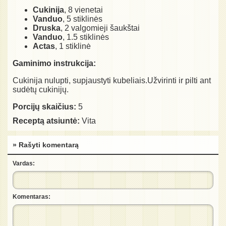
Cukinija
, 8 vienetai
Vanduo
, 5 stiklinės
Druska
, 2 valgomieji šaukštai
Vanduo
, 1.5 stiklinės
Actas
, 1 stiklinė
Gaminimo instrukcija:
Cukinija nulupti, supjaustyti kubeliais.Užvirinti ir pilti ant
sudėtų cukinijų.
Porcijų skaičius:
5
Receptą atsiuntė:
Vita
» Rašyti komentarą
Vardas:
Komentaras: