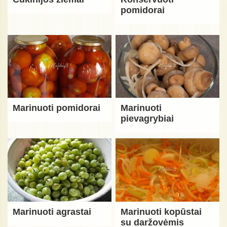
pomidorai
Marinuoti pomidorai
Marinuoti
pievagrybiai
Marinuoti agrastai
Marinuoti kopūstai
su daržovėmis