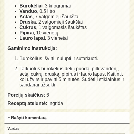
Burokėliai
, 3 kilogramai
Vanduo
, 0.5 litro
Actas
, 7 valgomieji šaukštai
Druska
, 2 valgomieji šaukštai
Cukrus
, 1 valgomasis šaukštas
Pipirai
, 10 vienetų
Lauro lapai
, 3 vienetai
Gaminimo instrukcija:
Burokėlius išvirti, nulupti ir sutarkuoti.
Tarkuotus burokėlius dėti į puodą, pilti vandenį,
actą, cukrų, druską, pipirus ir lauro lapus. Kaitinti,
kol užvirs ir pavirti 5 minutės. Sudėti į stiklainius ir
sandariai užsukti.
Porcijų skaičius:
6
Receptą atsiuntė:
Ingrida
» Rašyti komentarą
Vardas: