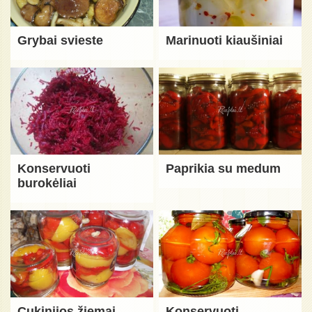
Grybai svieste
Marinuoti kiaušiniai
Konservuoti
Paprikia su medum
burokėliai
Cukinijos žiemai
Konservuoti