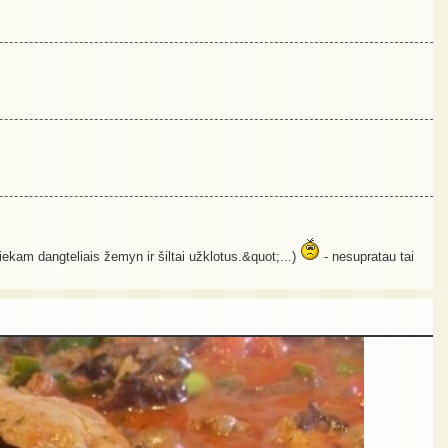
iekam dangteliais žemyn ir šiltai užklotus.&quot;...)
- nesupratau tai