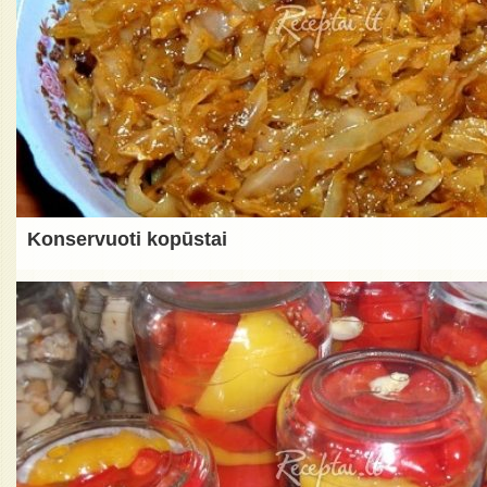
Konservuoti kopūstai