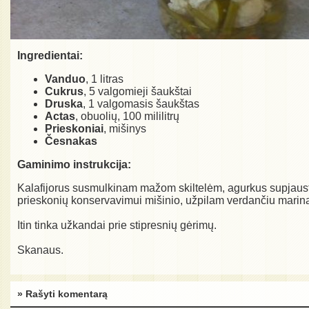
Ingredientai:
Vanduo
, 1 litras
Cukrus
, 5 valgomieji šaukštai
Druska
, 1 valgomasis šaukštas
Actas
, obuolių, 100 mililitrų
Prieskoniai
, mišinys
Česnakas
Gaminimo instrukcija:
Kalafijorus susmulkinam mažom skiltelėm, agurkus supjausto
prieskonių konservavimui mišinio, užpilam verdančiu marinatu
Itin tinka užkandai prie stipresnių gėrimų.
Skanaus.
» Rašyti komentarą