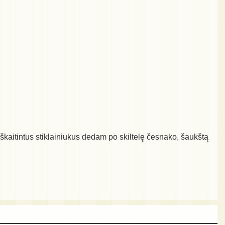
kaitintus stiklainiukus dedam po skiltelę česnako, šaukštą