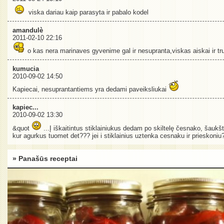
viska dariau kaip parasyta ir pabalo kodel
amandulè
2011-02-10 22:16
o kas nera marinaves gyvenime gal ir nesupranta,viskas aiskai ir tr
kumucia
2010-09-02 14:50
Kapiecai, nesuprantantiems yra dedami paveiksliukai
kapiec...
2010-09-02 13:30
&quot
...Į iškaitintus stiklainiukus dedam po skiltelę česnako, šaukš
kur agurkus tuomet det??? jei i stiklainius uztenka cesnaku ir prieskoni
» Panašūs receptai