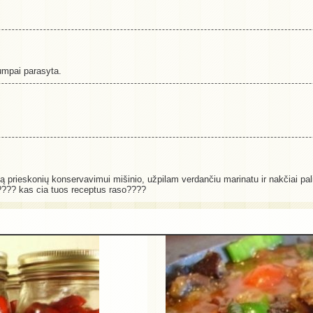
umpai parasyta.
tą prieskonių konservavimui mišinio, užpilam verdančiu marinatu ir nakčiai pal
u???? kas cia tuos receptus raso????