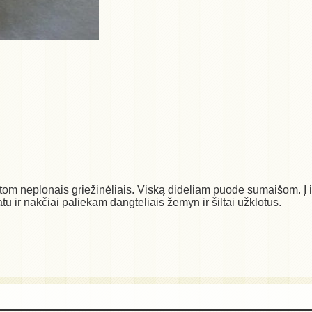
m neplonais griežinėliais. Viską dideliam puode sumaišom. Į iš
 ir nakčiai paliekam dangteliais žemyn ir šiltai užklotus.