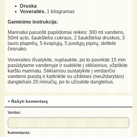
Druska
Voveraitės
, 1 kilogramas
Gaminimo instrukcija:
Marinatui paruošti papildomai reikės: 300 ml vandens,
50ml acto, šaukštelio cukraus, 2 šaukšteliai druskos, 3
lauro plapelių, 5 kvapiųjų, 5 juodųjų pipirų, skiltelė
česnako.
Voveraites išvalykite, nuplaukite, po to pavirkite 15 min
pasūdytame vandenyje ir sudėkite į stiklainius, užpilkite
karštu marinatu. Stiklainisu sustatykite į verdančio
vandens puodą ir kaitinkite su uždėtais (neuždarytais)
dangteliais 20 minučių, po to užsukite dangtelius.
» Rašyti komentarą
Vardas:
Komentaras: