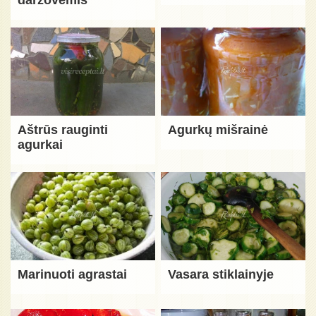
daržovėmis
Aštrūs rauginti
Agurkų mišrainė
agurkai
Marinuoti agrastai
Vasara stiklainyje