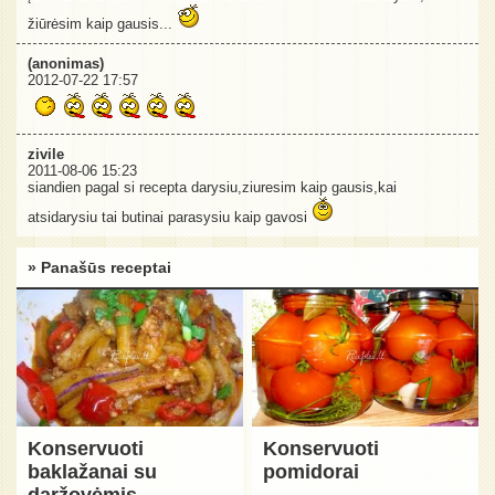
žiūrėsim kaip gausis...
(anonimas)
2012-07-22 17:57
zivile
2011-08-06 15:23
siandien pagal si recepta darysiu,ziuresim kaip gausis,kai
atsidarysiu tai butinai parasysiu kaip gavosi
» Panašūs receptai
Konservuoti
Konservuoti
baklažanai su
pomidorai