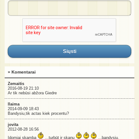
Siųsti
» Komentarai
Zemaitis
2016-08-19 21:10
Ar tik nebūsi abžora Giedre
llaima
2014-09-09 18:43
Bandysiu,tik actas kiek procentu?
jovita
2012-08-28 16:56
Įdomiai skamba
...turbūt ir skanu
...bandysiu,