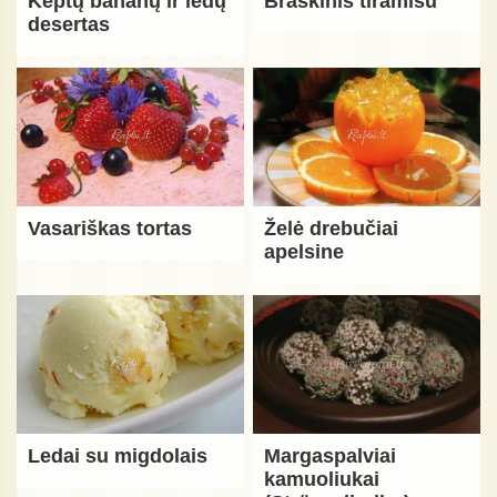
Keptų bananų ir ledų
Braškinis tiramisu
desertas
Vasariškas tortas
Želė drebučiai
apelsine
Ledai su migdolais
Margaspalviai
kamuoliukai