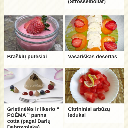
(Strösselbollar)
Braškių putėsiai
Vasariškas desertas
Grietinėlės ir likerio “
Citrininiai arbūzų
POÉMA ” panna
ledukai
cotta (pagal Darių
Dabrovolską)