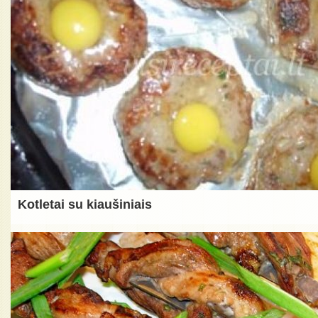
Kotletai su kiaušiniais