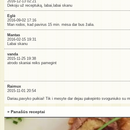
2016-12-13 02:21
Dekoju už receptuką, labai,labai skanu
Eglė
2016-09-02 17:16
Man rodos, kad pavirus 15 min. mėsa dar bus žalia.
Mantas
2016-02-15 19:31
Labai skanu
vanda
2015-11-25 19:38
atrodo skaniai reiks pamegint
Raimux
2015-11-01 20:54
Dariau,pavyko puikiai! Tik i mesyte dar dejau pakepinto svoguniuko su 
» Panašūs receptai