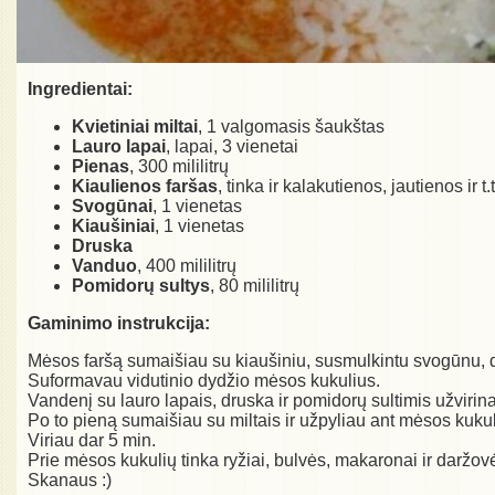
Ingredientai:
Kvietiniai miltai
, 1 valgomasis šaukštas
Lauro lapai
, lapai, 3 vienetai
Pienas
, 300 mililitrų
Kiaulienos faršas
, tinka ir kalakutienos, jautienos ir t
Svogūnai
, 1 vienetas
Kiaušiniai
, 1 vienetas
Druska
Vanduo
, 400 mililitrų
Pomidorų sultys
, 80 mililitrų
Gaminimo instrukcija:
Mėsos faršą sumaišiau su kiaušiniu, susmulkintu svogūnu, 
Suformavau vidutinio dydžio mėsos kukulius.
Vandenį su lauro lapais, druska ir pomidorų sultimis užvirin
Po to pieną sumaišiau su miltais ir užpyliau ant mėsos kukul
Viriau dar 5 min.
Prie mėsos kukulių tinka ryžiai, bulvės, makaronai ir daržov
Skanaus :)