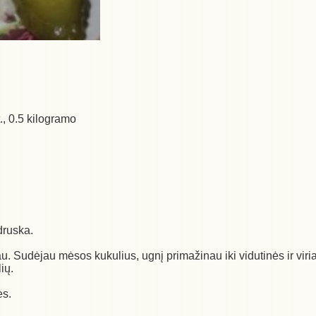
.t., 0.5 kilogramo
druska.
au. Sudėjau mėsos kukulius, ugnį primažinau iki vidutinės ir viri
ių.
ės.