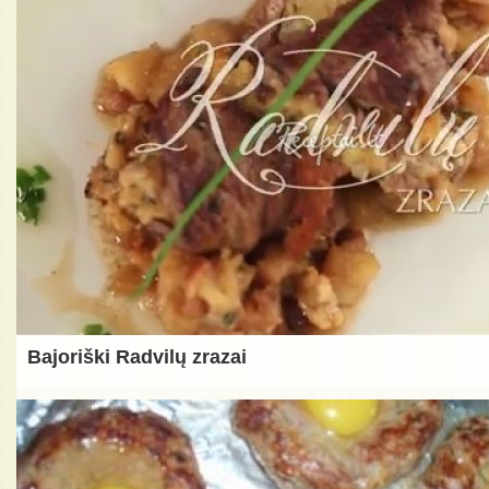
Bajoriški Radvilų zrazai