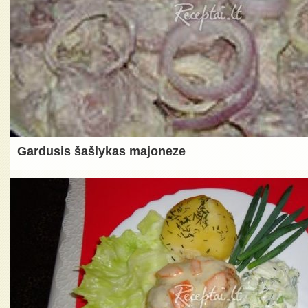
Gardusis šašlykas majoneze