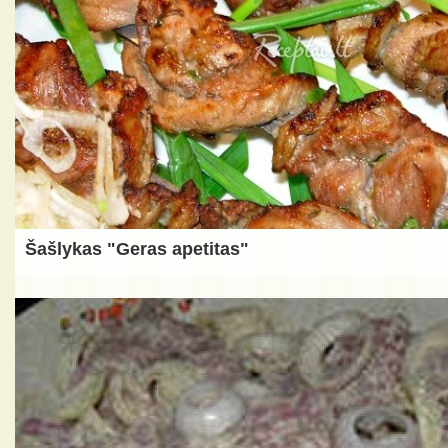
Šašlykas "Geras apetitas"