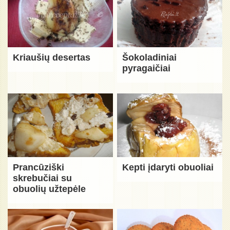
Kriaušių desertas
Šokoladiniai
pyragaičiai
Prancūziški
Kepti įdaryti obuoliai
skrebučiai su
obuolių užtepėle