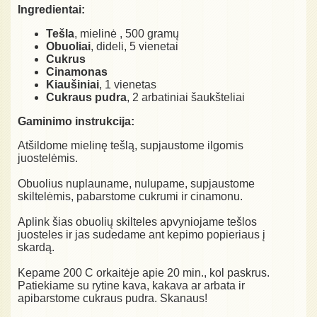
Ingredientai:
Tešla
, mielinė , 500 gramų
Obuoliai
, dideli, 5 vienetai
Cukrus
Cinamonas
Kiaušiniai
, 1 vienetas
Cukraus pudra
, 2 arbatiniai šaukšteliai
Gaminimo instrukcija:
Atšildome mielinę tešlą, supjaustome ilgomis
juostelėmis.
Obuolius nuplauname, nulupame, supjaustome
skiltelėmis, pabarstome cukrumi ir cinamonu.
Aplink šias obuolių skilteles apvyniojame tešlos
juosteles ir jas sudedame ant kepimo popieriaus į
skardą.
Kepame 200 C orkaitėje apie 20 min., kol paskrus.
Patiekiame su rytine kava, kakava ar arbata ir
apibarstome cukraus pudra. Skanaus!