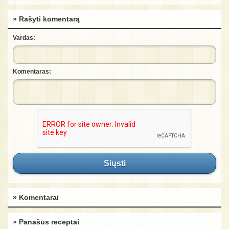
» Rašyti komentarą
Vardas:
Komentaras:
Siųsti
» Komentarai
» Panašūs receptai