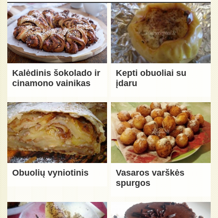
Kalėdinis šokolado ir
Kepti obuoliai su
cinamono vainikas
įdaru
Obuolių vyniotinis
Vasaros varškės
spurgos