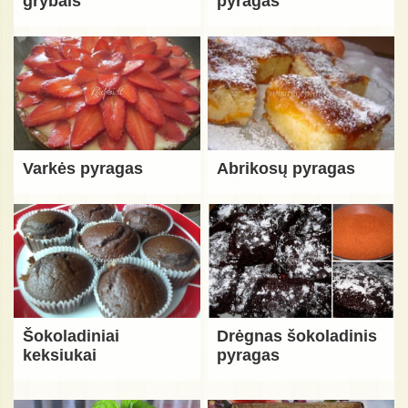
grybais
pyragas
Varkės pyragas
Abrikosų pyragas
Šokoladiniai
Drėgnas šokoladinis
keksiukai
pyragas