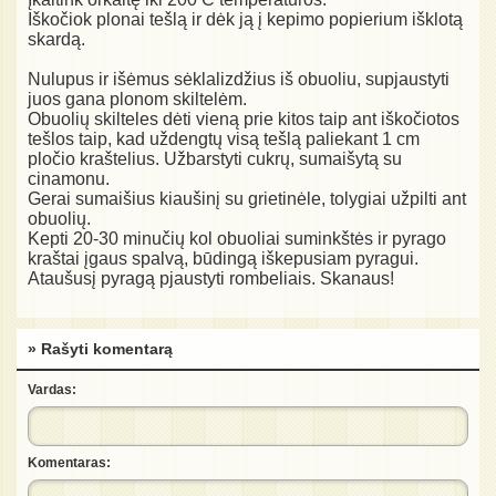
Iškočiok plonai tešlą ir dėk ją į kepimo popierium išklotą
skardą.
Nulupus ir išėmus sėklalizdžius iš obuoliu, supjaustyti
juos gana plonom skiltelėm.
Obuolių skilteles dėti vieną prie kitos taip ant iškočiotos
tešlos taip, kad uždengtų visą tešlą paliekant 1 cm
pločio kraštelius. Užbarstyti cukrų, sumaišytą su
cinamonu.
Gerai sumaišius kiaušinį su grietinėle, tolygiai užpilti ant
obuolių.
Kepti 20-30 minučių kol obuoliai suminkštės ir pyrago
kraštai įgaus spalvą, būdingą iškepusiam pyragui.
Ataušusį pyragą pjaustyti rombeliais. Skanaus!
» Rašyti komentarą
Vardas:
Komentaras: