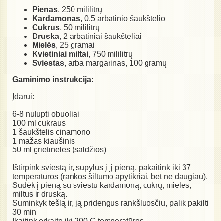
Pienas
, 250 mililitrų
Kardamonas
, 0.5 arbatinio šaukštelio
Cukrus
, 50 mililitrų
Druska
, 2 arbatiniai šaukšteliai
Mielės
, 25 gramai
Kvietiniai miltai
, 750 mililitrų
Sviestas
, arba margarinas, 100 gramų
Gaminimo instrukcija:
Įdarui:
6-8 nulupti obuoliai
100 ml cukraus
1 šaukštelis cinamono
1 mažas kiaušinis
50 ml grietinėlės (saldžios)
Ištirpink sviestą ir, supylus į jį pieną, pakaitink iki 37
temperatūros (rankos šiltumo apytikriai, bet ne daugiau).
Sudėk į pieną su sviestu kardamoną, cukrų, mieles,
miltus ir druską.
Suminkyk tešlą ir, ją pridengus rankšluosčiu, palik pakilti
30 min.
Įkaitink orkaitę iki 200 C temperatūros.