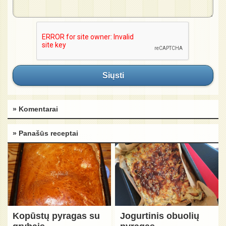
Siųsti
» Komentarai
» Panašūs receptai
Kopūstų pyragas su
Jogurtinis obuolių