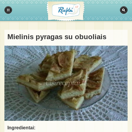
Mielinis pyragas su obuoliais
Ingredientai: