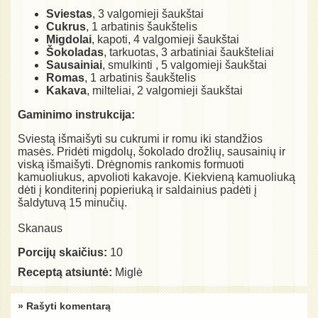
Sviestas
, 3 valgomieji šaukštai
Cukrus
, 1 arbatinis šaukštelis
Migdolai
, kapoti, 4 valgomieji šaukštai
Šokoladas
, tarkuotas, 3 arbatiniai šaukšteliai
Sausainiai
, smulkinti , 5 valgomieji šaukštai
Romas
, 1 arbatinis šaukštelis
Kakava
, milteliai, 2 valgomieji šaukštai
Gaminimo instrukcija:
Sviestą išmaišyti su cukrumi ir romu iki standžios
masės. Pridėti migdolų, šokolado drožlių, sausainių ir
viską išmaišyti. Drėgnomis rankomis formuoti
kamuoliukus, apvolioti kakavoje. Kiekvieną kamuoliuką
dėti į konditerinį popieriuką ir saldainius padėti į
šaldytuvą 15 minučių.
Skanaus
Porcijų skaičius:
10
Receptą atsiuntė:
Miglė
» Rašyti komentarą