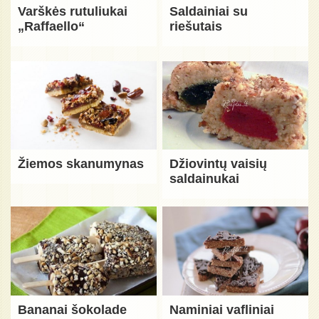
Varškės rutuliukai
Saldainiai su
„Raffaello“
riešutais
Žiemos skanumynas
Džiovintų vaisių
saldainukai
Bananai šokolade
Naminiai vafliniai