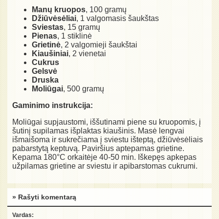
Manų kruopos
, 100 gramų
Džiūvėsėliai
, 1 valgomasis šaukštas
Sviestas
, 15 gramų
Pienas
, 1 stiklinė
Grietinė
, 2 valgomieji šaukštai
Kiaušiniai
, 2 vienetai
Cukrus
Gelsvė
Druska
Moliūgai
, 500 gramų
Gaminimo instrukcija:
Moliūgai supjaustomi, iššutinami piene su kruopomis, į
šutinį supilamas išplaktas kiaušinis. Masė lengvai
išmaišoma ir sukrečiama į sviestu išteptą, džiūvėsėliais
pabarstytą keptuvą. Paviršius aptepamas grietine.
Kepama 180°C orkaitėje 40-50 min. Iškepęs apkepas
užpilamas grietine ar sviestu ir apibarstomas cukrumi.
» Rašyti komentarą
Vardas: