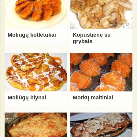
Moliūgų kotletukai
Kopūstienė su
grybais
Moliūgų blynai
Morkų maltiniai