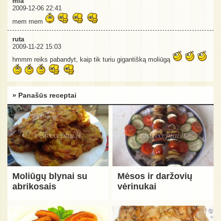
mia
2009-12-06 22:41
mem mem
ruta
2009-11-22 15:03
hmmm reiks pabandyt, kaip tik turiu gigantišką moliūgą
» Panašūs receptai
Moliūgų blynai su
Mėsos ir daržovių
abrikosais
vėrinukai