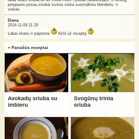
perpjaunu pusau,sriubai isvirus viska susmulkinu blenderiu. ir
viskas.
Diana
2014-11-09 11:29
Labai skanu ir paprasta
Ačiū už receptą
» Panašūs receptai
Avokadų sriuba su
Svogūnų trinta
imbieru
sriuba