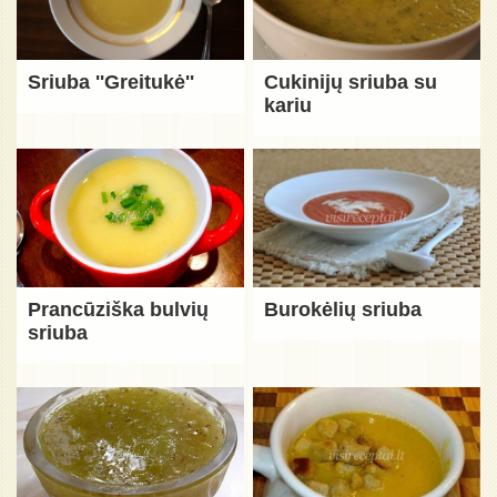
Sriuba ''Greitukė''
Cukinijų sriuba su
kariu
Prancūziška bulvių
Burokėlių sriuba
sriuba