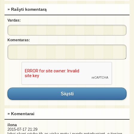
» Rašyti komentarą
Vardas:
Komentaras:
Siųsti
» Komentarai
ilona
2015-07-17 21:29
labai skani sriuba,tik as viska metu i puoda netarkuojant ,o tiesiog