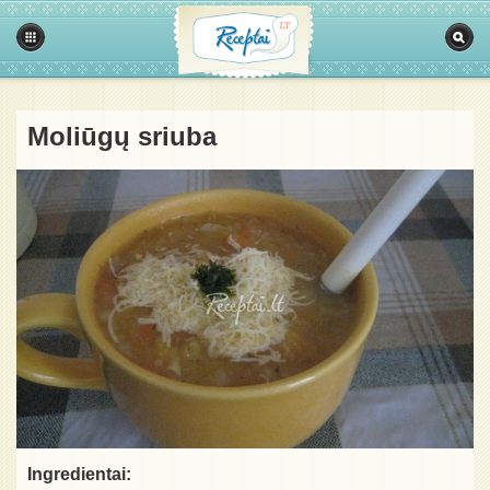
Moliūgų sriuba
Ingredientai: