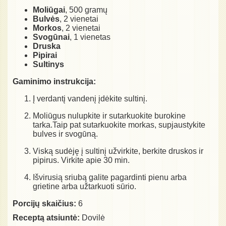
Moliūgai
, 500 gramų
Bulvės
, 2 vienetai
Morkos
, 2 vienetai
Svogūnai
, 1 vienetas
Druska
Pipirai
Sultinys
Gaminimo instrukcija:
Į verdantį vandenį įdėkite sultinį.
Moliūgus nulupkite ir sutarkuokite burokine
tarka.Taip pat sutarkuokite morkas, supjaustykite
bulves ir svogūną.
Viską sudėję į sultinį užvirkite, berkite druskos ir
pipirus. Virkite apie 30 min.
Išvirusią sriubą galite pagardinti pienu arba
grietine arba užtarkuoti sūrio.
Porcijų skaičius:
6
Receptą atsiuntė:
Dovilė