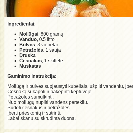
Ingredientai:
Moliūgai
, 800 gramų
Vanduo
, 0.5 litro
Bulvės
, 3 vienetai
Petražolės
, 1 sauja
Druska
Česnakas
, 1 skiltelė
Muskatas
Gaminimo instrukcija:
Moliūgą ir bulves supjaustyti kubeliais, užpilti vandeniu, įber
Česnaką sukapoti ir pakepinti keptuvėje.
Petražoles sumulkinti.
Nuo moliūgų nupilti vandens perteklių.
Sudėti česnakus ir petražoles.
Įberti prieskonių ir sutrinti.
Labai skanu su skrudinta duona.