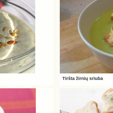
Tiršta žirnių sriuba