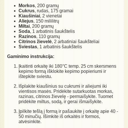
Morkos
, 200 gramų
Cukrus
, rudas, 175 gramai
Kiaušiniai
, 2 vienetai
Aliejus
, 150 mililitrų
Miltai
, 200 gramų
Soda
, 1 arbatinis šaukštelis
Razinos
, 110 gramų
Citrinos žievelė
, 2 arbatiniai šaukšteliai
Sviestas
, 1 arbatinis šaukštelis
Gaminimo instrukcija:
Įkaitinti orkaitę iki 180°C temp. 25 cm skersmens
kepimo formą išklokite kepimo popieriumi ir
ištepkite sviestu.
Išplakite kiaušinius su cukrumi ir aliejumi iki
vientisos masės. Pridėkite sutarkuotas morkas,
razinas, citrinos žievelę - permaišykite. Tuomet
pridėkite miltus, sodą, ir gerai išmaišykite.
Įpilkite tešlą į formą ir pašaukite į orkaitę apie 40 -
50 minučių. Išimkite iš orkaitės ir formos,
atvėsinkite.