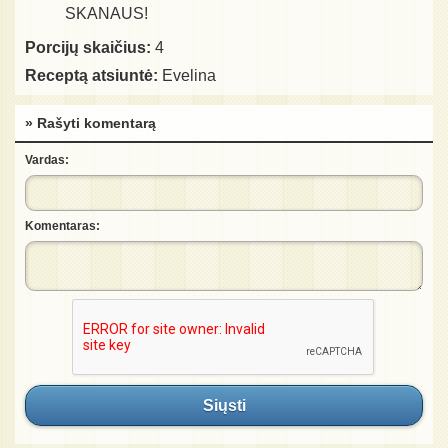
SKANAUS!
Porcijų skaičius:
4
Receptą atsiuntė:
Evelina
» Rašyti komentarą
Vardas:
Komentaras:
Siųsti