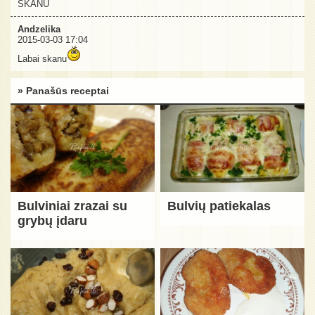
SKANU
Andzelika
2015-03-03 17:04
Labai skanu
» Panašūs receptai
Bulviniai zrazai su
Bulvių patiekalas
grybų įdaru