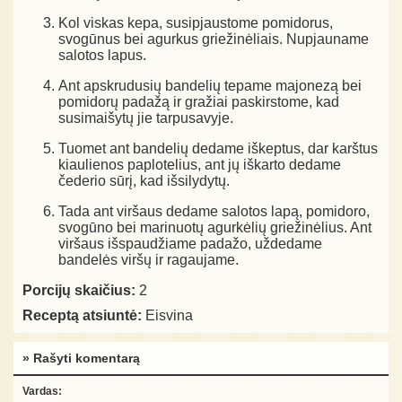
Kol viskas kepa, susipjaustome pomidorus,
svogūnus bei agurkus griežinėliais. Nupjauname
salotos lapus.
Ant apskrudusių bandelių tepame majonezą bei
pomidorų padažą ir gražiai paskirstome, kad
susimaišytų jie tarpusavyje.
Tuomet ant bandelių dedame iškeptus, dar karštus
kiaulienos paplotelius, ant jų iškarto dedame
čederio sūrį, kad išsilydytų.
Tada ant viršaus dedame salotos lapą, pomidoro,
svogūno bei marinuotų agurkėlių griežinėlius. Ant
viršaus išspaudžiame padažo, uždedame
bandelės viršų ir ragaujame.
Porcijų skaičius:
2
Receptą atsiuntė:
Eisvina
» Rašyti komentarą
Vardas: