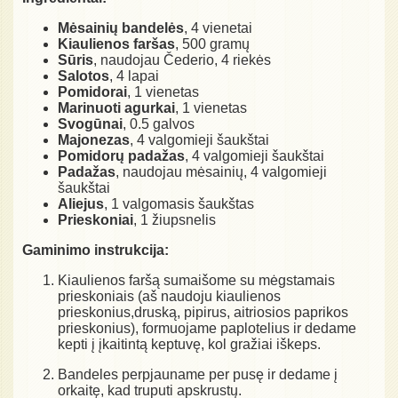
Mėsainių bandelės
, 4 vienetai
Kiaulienos faršas
, 500 gramų
Sūris
, naudojau Čederio, 4 riekės
Salotos
, 4 lapai
Pomidorai
, 1 vienetas
Marinuoti agurkai
, 1 vienetas
Svogūnai
, 0.5 galvos
Majonezas
, 4 valgomieji šaukštai
Pomidorų padažas
, 4 valgomieji šaukštai
Padažas
, naudojau mėsainių, 4 valgomieji
šaukštai
Aliejus
, 1 valgomasis šaukštas
Prieskoniai
, 1 žiupsnelis
Gaminimo instrukcija:
Kiaulienos faršą sumaišome su mėgstamais
prieskoniais (aš naudoju kiaulienos
prieskonius,druską, pipirus, aitriosios paprikos
prieskonius), formuojame paplotelius ir dedame
kepti į įkaitintą keptuvę, kol gražiai iškeps.
Bandeles perpjauname per pusę ir dedame į
orkaitę, kad truputi apskrustų.