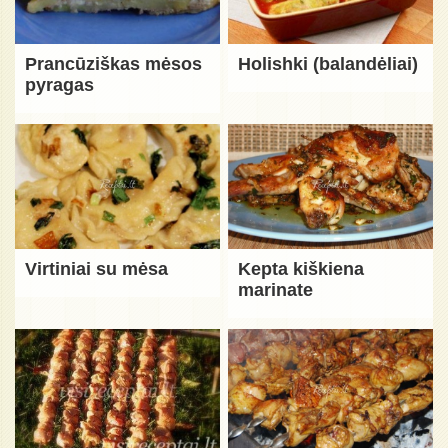
Prancūziškas mėsos
Holishki (balandėliai)
pyragas
Virtiniai su mėsa
Kepta kiškiena
marinate