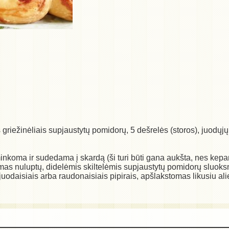
is griežinėliais supjaustytų pomidorų, 5 dešrelės (storos), juodų
minkoma ir sudedama į skardą (ši turi būti gana aukšta, nes kepa
mas nuluptų, didelėmis skiltelėmis supjaustytų pomidorų sluoksni
uodaisiais arba raudonaisiais pipirais, apšlakstomas likusiu 