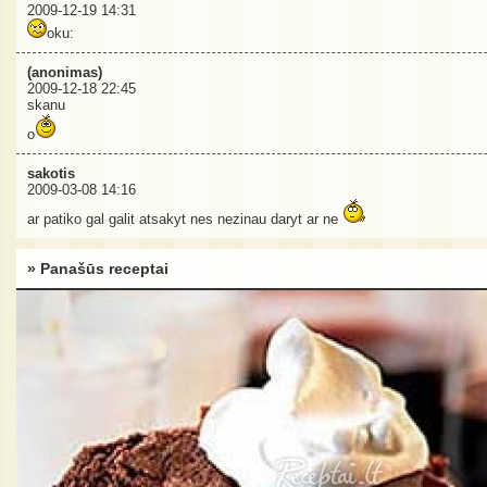
2009-12-19 14:31
oku:
(anonimas)
2009-12-18 22:45
skanu
o
sakotis
2009-03-08 14:16
ar patiko gal galit atsakyt nes nezinau daryt ar ne
» Panašūs receptai