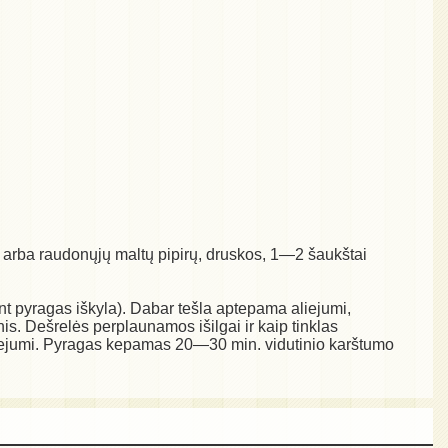
jų arba raudonųjų maltų pipirų, druskos, 1—2 šaukštai
nt pyragas iškyla). Dabar tešla aptepama aliejumi,
s. Dešrelės perplaunamos išilgai ir kaip tinklas
aliejumi. Pyragas kepamas 20—30 min. vidutinio karštumo