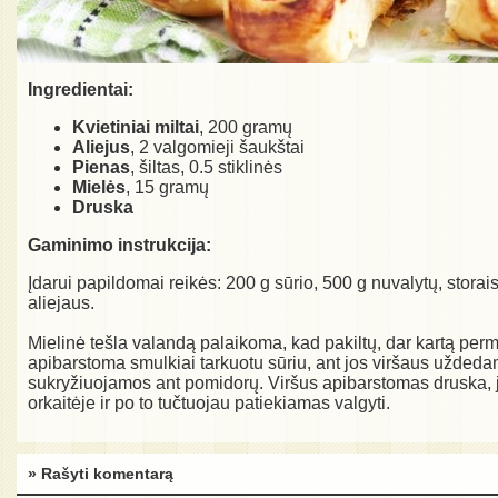
Ingredientai:
Kvietiniai miltai
, 200 gramų
Aliejus
, 2 valgomieji šaukštai
Pienas
, šiltas, 0.5 stiklinės
Mielės
, 15 gramų
Druska
Gaminimo instrukcija:
Įdarui papildomai reikės: 200 g sūrio, 500 g nuvalytų, stora
aliejaus.
Mielinė tešla valandą palaikoma, kad pakiltų, dar kartą per
apibarstoma smulkiai tarkuotu sūriu, ant jos viršaus uždeda
sukryžiuojamos ant pomidorų. Viršus apibarstomas druska, j
orkaitėje ir po to tučtuojau patiekiamas valgyti.
» Rašyti komentarą