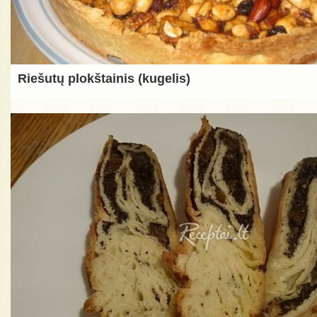
Riešutų plokštainis (kugelis)