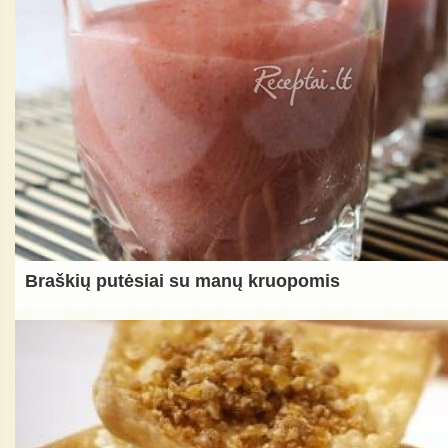
Braškių putėsiai su manų kruopomis