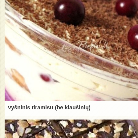
Vyšninis tiramisu (be kiaušinių)