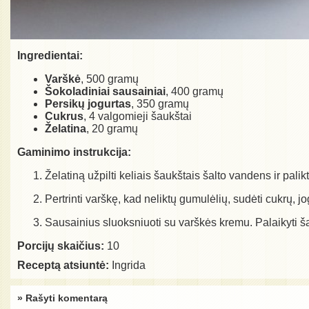
Ingredientai:
Varškė
, 500 gramų
Šokoladiniai sausainiai
, 400 gramų
Persikų jogurtas
, 350 gramų
Cukrus
, 4 valgomieji šaukštai
Želatina
, 20 gramų
Gaminimo instrukcija:
Želatiną užpilti keliais šaukštais šalto vandens ir palikt
Pertrinti varškę, kad neliktų gumulėlių, sudėti cukrų, jo
Sausainius sluoksniuoti su varškės kremu. Palaikyti ša
Porcijų skaičius:
10
Receptą atsiuntė:
Ingrida
» Rašyti komentarą