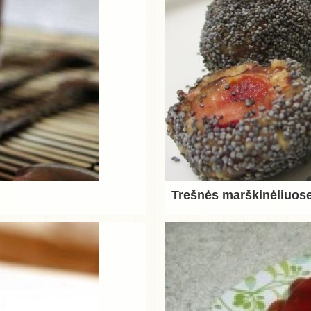
Trešnės marškinėliuos