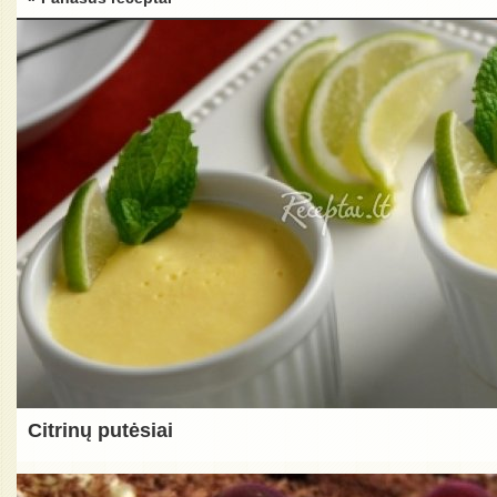
Citrinų putėsiai