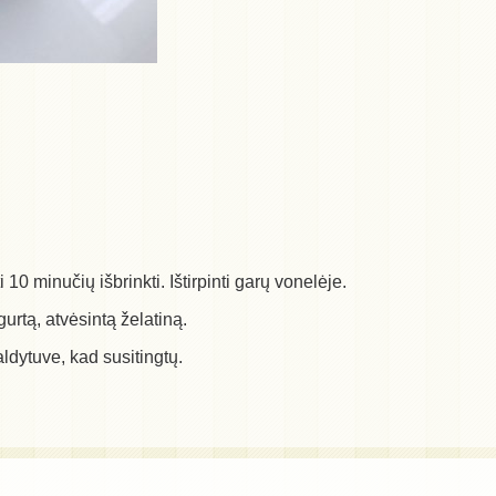
i 10 minučių išbrinkti. Ištirpinti garų vonelėje.
gurtą, atvėsintą želatiną.
ldytuve, kad susitingtų.