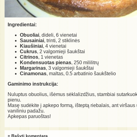
Ingredientai:
Obuoliai
, dideli, 6 vienetai
Sausainiai
, trinti, 2 stiklinės
Kiaušiniai
, 4 vienetai
Cukrus
, 2 valgomieji šaukštai
Citrinos
, 1 vienetas
Kondensuotas pienas
, 250 mililitrų
Margarinas
, 3 valgomieji šaukštai
Cinamonas
, maltas, 0.5 arbatinio šaukštelio
Gaminimo instrukcija:
Nuluptus obuolius, išėmus sėklalizdžius, stambiai sutarkuokit
pienu.
Masę sudėkite į apkepo formą, išteptą riebalais, ant viršaus
vaniliniu padažu.
Apkepas paruoštas!
» Rašyti komentarą