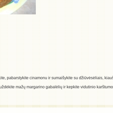
e, pabarstykite cinamonu ir sumaišykite su džiūvėsėliais, kiaušin
 uždėkite mažų margarino gabalėlių ir kepkite vidutinio karštumo